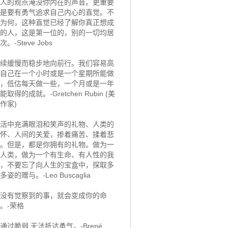
人的观点淹没你内在的声音。更重要
是要有勇气追求自己内心的直觉。不
为何，这种直觉已经了解你真正想成
的人，这是第一位的，别的一切均居
次。-Steve Jobs
续缓慢而稳步地向前行。我们容易高
自己在一个小时或是一个星期所能做
，低估每天做一些，一个月或是一年
能取得的成就。-Gretchen Rubin (美
作家)
活中充满眼泪和笑声的礼物、人类的
怀、人间的关爱，掺着痛苦、揉着悲
。但是，都是你拥有的礼物。做为一
人类，做为一个有生命、有人性的我
，不要忘了向人生的宝盒中，探取多
多姿的赠与。-Leo Buscaglia
没有觉察到的事，就会变成你的命
。-荣格
通过脆弱,无法抵达勇气。-Brené