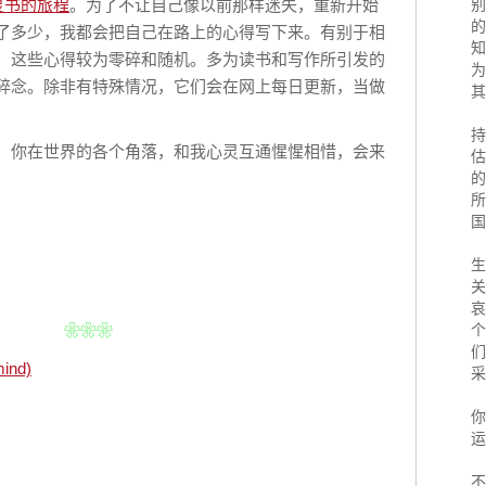
灵书的旅程
。为了不让自己像以前那样迷失，重新开始
别
的
了多少，我都会把自己在路上的心得写下来。有别于相
知
，这些心得较为零碎和随机。多为读书和写作所引发的
为
碎念。除非有特殊情况，它们会在网上每日更新，当做
其
持
，你在世界的各个角落，和我心灵互通惺惺相惜，会来
估
的
所
国
生
关
哀
❀❀❀
个
们
ind)
采
你
运
不