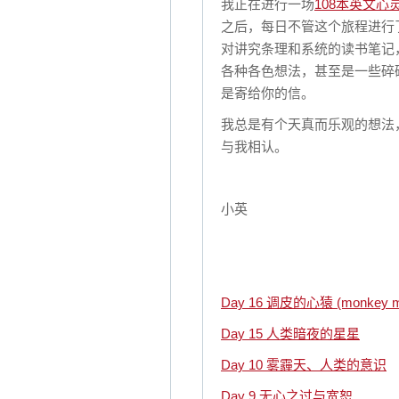
我正在进行一场
108本英文心
之后，每日不管这个旅程进行
对讲究条理和系统的读书笔记
各种各色想法，甚至是一些碎
是寄给你的信。
我总是有个天真而乐观的想法
与我相认。
小英
Day 16 调皮的心猿 (monkey m
Day 15 人类暗夜的星星
Day 10 雾霾天、人类的意识
Day 9 无心之过与宽恕