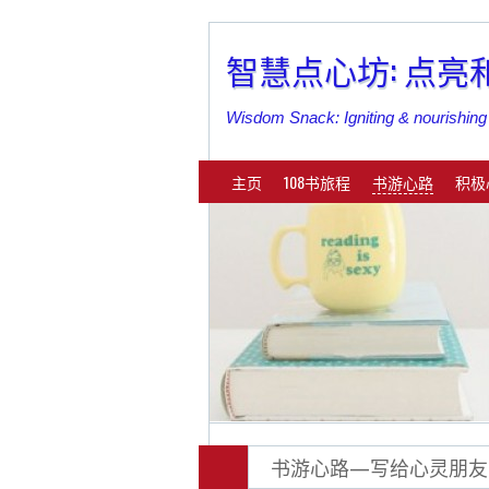
智慧点心坊: 点
Wisdom Snack: Igniting & nouri
主页
108书旅程
书游心路
积极
书游心路—写给心灵朋友