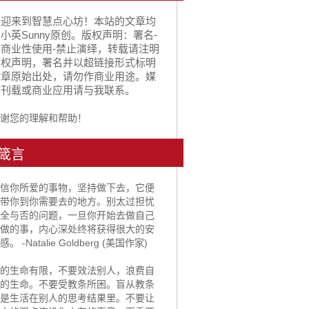
欢迎来到智慧点心坊！本站的文章均
小英Sunny原创。版权声明：署名-
非商业性使用-禁止演绎，转载请注明
版权声明，署名并以超链接形式标明
文章原始出处，请勿作商业用途。媒
体刊载或商业应用请与我联系。
谢您的理解和帮助！
箴言
信你所爱的事物，坚持做下去，它便
带你到你需要去的地方。别太过担忧
全与否的问题，一旦你开始去做自己
做的事，内心深处终将获得很大的安
感。 -Natalie Goldberg (美国作家)
的生命有限，不要效法别人，浪费自
的生命。不要受教条所困。盲从教条
是生活在别人的思考结果里。不要让