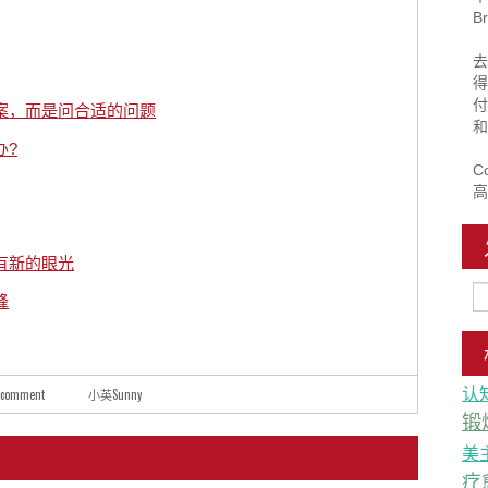
B
去
得
付
答案，而是问合适的问题
和
办?
Co
高
拥有新的眼光
蜂
认
 comment
小英Sunny
锻
美
疗