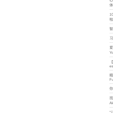
心
体
1
啦
智
习
爱
Yo
【
es
精
F
你
找
Al
"