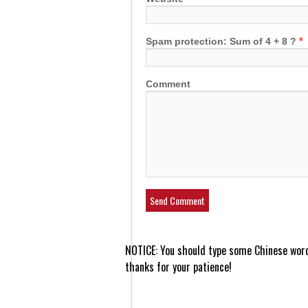
*
Spam protection: Sum of 4 + 8 ?
Comment
NOTICE:
You should type some Chinese wor
thanks for your patience!