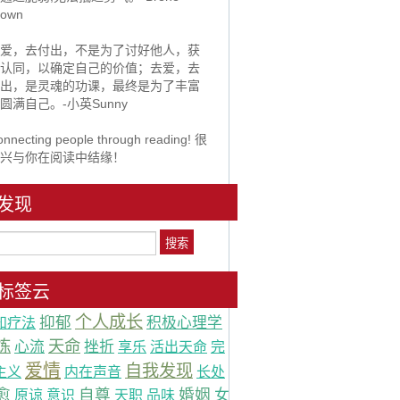
rown
爱，去付出，不是为了讨好他人，获
认同，以确定自己的价值；去爱，去
出，是灵魂的功课，最终是为了丰富
圆满自己。-小英Sunny
nnecting people through reading! 很
兴与你在阅读中结缘！
发现
标签云
个人成长
抑郁
积极心理学
知疗法
炼
天命
心流
挫折
享乐
活出天命
完
爱情
自我发现
主义
内在声音
长处
愈
自尊
婚姻
女
原谅
意识
天职
品味