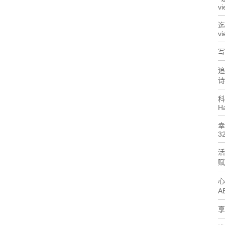
vi
迄
vi
写
追
诗
科
H
幸
32
活
赋
心
A
享