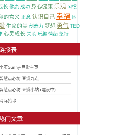
乐观
身心健康
成长
健康
成功
习惯
幸福
认识自己
命的意义
正念
困
爱
勇气
梦想
生命的美
创造力
TED
心灵成长
作
关系
乐趣
情绪
坚持
链接表
.小英Sunny-豆瓣主页
.智慧点心坊-豆瓣九点
.智慧点心坊-豆瓣小站 (建设中)
.网际拾珍
热门文章