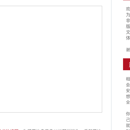
为
谢
相
会
安
想
全
你
己
就