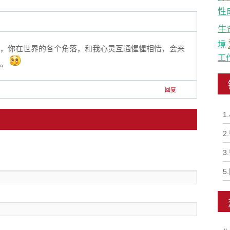
性
生
境
法，你在世界的各个角落，和我心灵互通惺惺相惜，会来
工
的。
回复
1
2
3
5