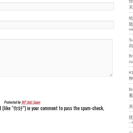
你
天
哈
版
vi
Su
向
Br
v
#
种
B
羞
Protected by
WP Anti Spam
关
d (like “你好”) in your comment to pass the spam-check,
抚
- 