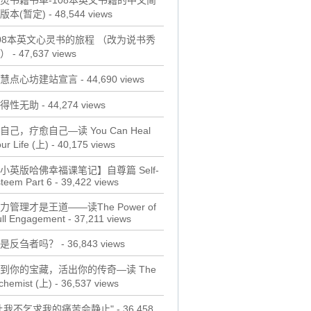
灵书籍书单-108本英文书籍的中文简
版本(暂定)
- 48,544 views
08本英文心灵书的旅程 （改为说书秀
）
- 47,637 views
慧点心坊建站宣言
- 44,690 views
得性无助
- 44,274 views
自己，疗愈自己—读 You Can Heal
ur Life (上)
- 40,175 views
小英版哈佛幸福课笔记】自尊篇 Self-
teem Part 6
- 39,422 views
力管理才是王道——读The Power of
ull Engagement
- 37,211 views
是反刍者吗？
- 36,843 views
到你的宝藏，活出你的传奇—读 The
chemist (上)
- 36,537 views
让我不乞求我的痛苦会静止"
- 36,458