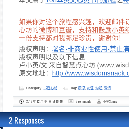
本文属于
108本英文心灵书的旅程
之
如果你对这个旅程感兴趣，欢迎
邮件
心坊的
微博
和
豆瓣
，
支持和鼓励小英
一份支持都对我弥足珍贵，谢谢你！
版权声明：
署名-非商业性使用-禁止
版权声明以及以下信息
卢小英/文 来自智慧点心坊 (www.wisdom
原文地址：
http://www.wisdomsnack.
Category:
书游心路
Tag:
原谅
,
友谊
,
沟通
,
爱情
2013 年 12 月 04 日 at 19:40
2 comments
小英Sunny
2 Responses