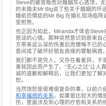
Steve的被背叛而对婚姻灰心透顶，无意
的未婚夫Mr Big说了些关于婚姻的
婚前恐惧症的Mr Big 在婚礼现场临阵退
受煎熬。
也正因为如此，Miranda才体会Ste
原谅的心情。那种突然意识到原来自
方带来这么深的伤害后而懊悔不已的
意间成了破坏好朋友良缘的罪魁祸首
我们都不是完人，又存在着差异，于
害就因此而产生了。“无心之过”让人
诚的道歉和解释后，让我们更加了解
恕。
当然饶恕是很难很复杂的事，以前介
和幸福感的关系
。如果是比较大的情
伤，里面涉及到心理的疗愈和关系的