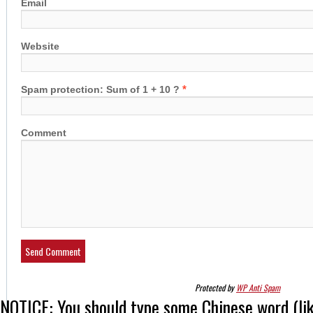
Email
Website
*
Spam protection: Sum of 1 + 10 ?
Comment
Protected by
WP Anti Spam
NOTICE:
You should type some Chinese word (l