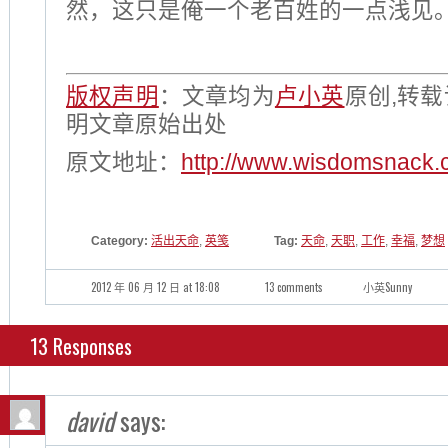
然，这只是俺一个老百姓的一点浅见
版权声明
：文章均为
卢小英
原创,转
明文章原始出处
原文地址：
http://www.wisdomsnack.
Category:
活出天命
,
英笺
Tag:
天命
,
天职
,
工作
,
幸福
,
梦想
2012 年 06 月 12 日 at 18:08
13 comments
小英Sunny
13 Responses
david
says: