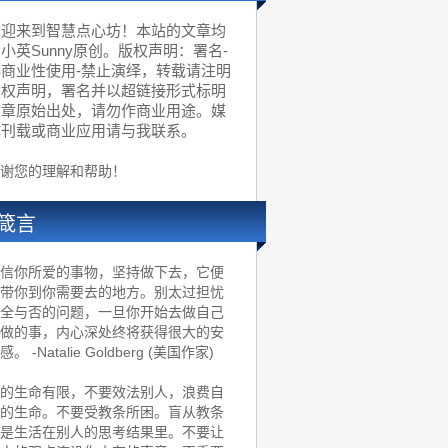
欢迎来到智慧点心坊！本站的文章均
小英Sunny原创。版权声明：署名-
非商业性使用-禁止演绎，转载请注明
版权声明，署名并以超链接形式标明
文章原始出处，请勿作商业用途。媒
体刊载或商业应用请与我联系。
谢您的理解和帮助！
箴言
信你所爱的事物，坚持做下去，它便
带你到你需要去的地方。别太过担忧
全与否的问题，一旦你开始去做自己
做的事，内心深处终将获得很大的安
感。 -Natalie Goldberg (美国作家)
的生命有限，不要效法别人，浪费自
的生命。不要受教条所困。盲从教条
是生活在别人的思考结果里。不要让