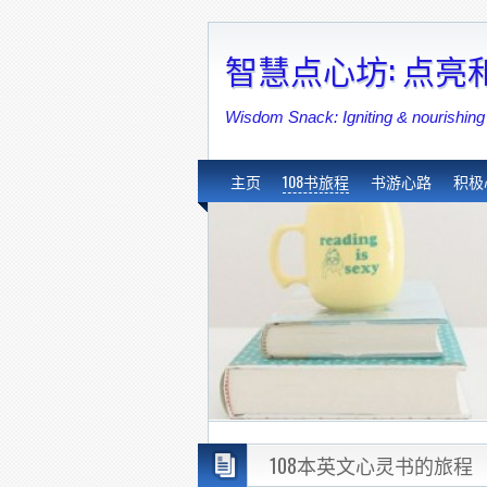
智慧点心坊: 点
Wisdom Snack: Igniting & nouri
主页
108书旅程
书游心路
积极
108本英文心灵书的旅程