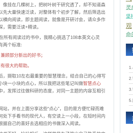
，像挂在几棵树上，把树叶树干研究透了，却不知道森
灵
以先大量快速泛读，对整体有个初步了解，然后筛选出
坚
以横向阅读，即主题阅读，就像是开研讨会，请众多作
观
深，需要泛读+精读。
命
，在所有阅读过的书中，我精心挑选了108本英文心灵
有两个标准:
验，兼顾部分新出的好书；
生活有很大的帮助。
1
后，撷取10左右最重要的智慧理念，结合自己的心得写
2
小块一小块的点心，所以我把这些笔记叫做
智慧点心
3
中，发挥过往做科研的态度，对同一主题的内容互相引
5
网站，并在上面分享这些“点心”，目的是方便忙碌而难
何处下手看书的现代人，有空读上一小段，在短时间内
根据自己的喜好去选相应的书做深入阅读。