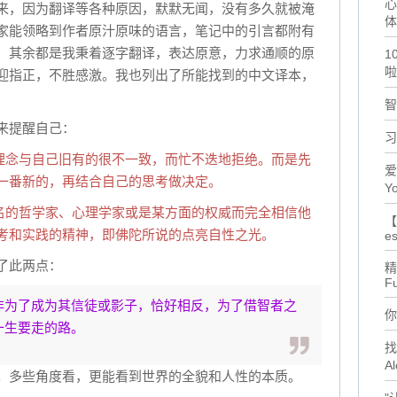
心
来，因为翻译等各种原因，默默无闻，没有多久就被淹
体
家能领略到作者原汁原味的语言，笔记中的引言都附有
，其余都是我秉着逐字翻译，表达原意，力求通顺的原
1
啦
迎指正，不胜感激。我也列出了所能找到的中文译本，
智
来提醒自己：
习
中的理念与自己旧有的很不一致，而忙不迭地拒绝。而是先
爱
一番新的，再结合自己的思考做决定。
Yo
是著名的哲学家、心理学家或是某方面的权威而完全相信他
【
考和实践的精神，即佛陀所说的点亮自性之光。
es
了此两点：
精
F
非为了成为其信徒或影子，恰好相反，为了借智者之
你
一生要走的路。
找
Al
。多些角度看，更能看到世界的全貌和人性的本质。