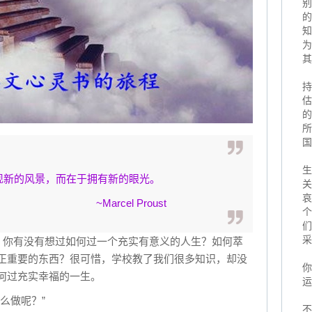
别
的
知
为
其
持
估
的
所
国
生
现新的风景，而在于拥有新的眼光。
关
哀
l Proust
个
们
采
年，你有没有想过如何过一个充实有意义的人生？如何萃
正重要的东西？很可惜，学校教了我们很多知识，却没
你
何过充实幸福的一生。
运
么做呢？”
不