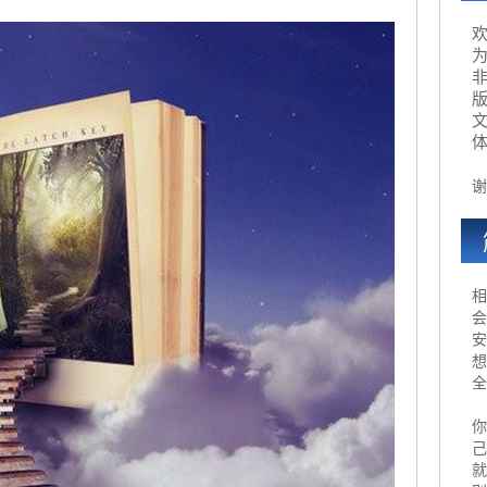
为
谢
相
会
安
想
全
你
己
就