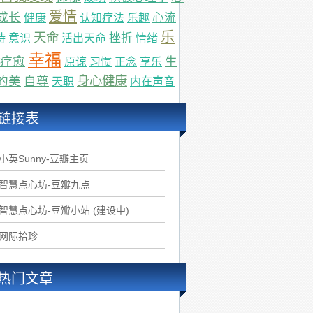
爱情
成长
心流
健康
认知疗法
乐趣
乐
天命
挫折
持
意识
活出天命
情绪
幸福
疗愈
生
原谅
习惯
正念
享乐
身心健康
的美
自尊
天职
内在声音
链接表
.小英Sunny-豆瓣主页
.智慧点心坊-豆瓣九点
.智慧点心坊-豆瓣小站 (建设中)
.网际拾珍
热门文章