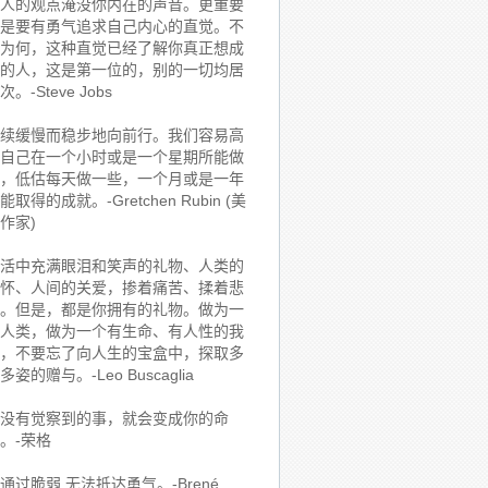
人的观点淹没你内在的声音。更重要
是要有勇气追求自己内心的直觉。不
为何，这种直觉已经了解你真正想成
的人，这是第一位的，别的一切均居
次。-Steve Jobs
续缓慢而稳步地向前行。我们容易高
自己在一个小时或是一个星期所能做
，低估每天做一些，一个月或是一年
能取得的成就。-Gretchen Rubin (美
作家)
活中充满眼泪和笑声的礼物、人类的
怀、人间的关爱，掺着痛苦、揉着悲
。但是，都是你拥有的礼物。做为一
人类，做为一个有生命、有人性的我
，不要忘了向人生的宝盒中，探取多
多姿的赠与。-Leo Buscaglia
没有觉察到的事，就会变成你的命
。-荣格
通过脆弱,无法抵达勇气。-Brené