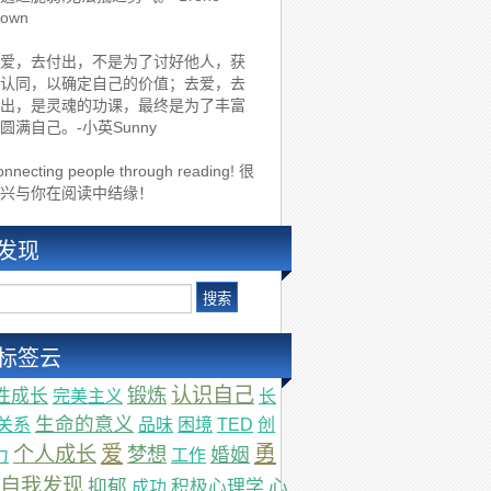
rown
爱，去付出，不是为了讨好他人，获
认同，以确定自己的价值；去爱，去
出，是灵魂的功课，最终是为了丰富
圆满自己。-小英Sunny
nnecting people through reading! 很
兴与你在阅读中结缘！
发现
标签云
锻炼
认识自己
性成长
完美主义
长
生命的意义
关系
品味
困境
TED
创
爱
勇
个人成长
梦想
婚姻
力
工作
自我发现
抑郁
心
积极心理学
成功