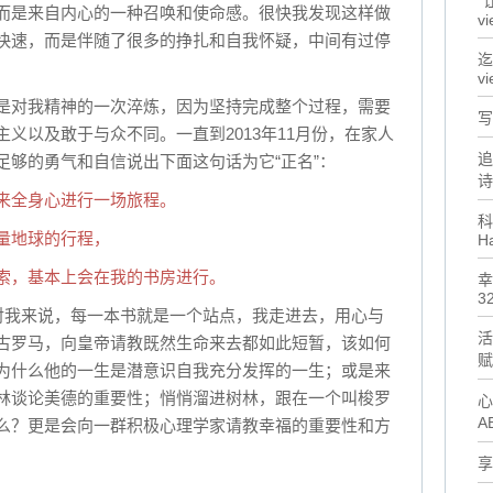
"
而是来自内心的一种召唤和使命感。很快我发现这样做
vi
快速，而是伴随了很多的挣扎和自我怀疑，中间有过停
迄
vi
是对我精神的一次淬炼，因为坚持完成整个过程，需要
写
义以及敢于与众不同。一直到2013年11月份，在家人
追
足够的勇气和自信说出下面这句话为它“正名”：
诗
来全身心进行一场旅程。
科
量地球的行程，
H
索，基本上会在我的书房进行。
幸
32
，对我来说，每一本书就是一个站点，我走进去，用心与
活
古罗马，向皇帝请教既然生命来去都如此短暂，该如何
赋
为什么他的一生是潜意识自我充分发挥的一生；或是来
林谈论美德的重要性；悄悄溜进树林，跟在一个叫梭罗
心
A
么？更是会向一群积极心理学家请教幸福的重要性和方
享