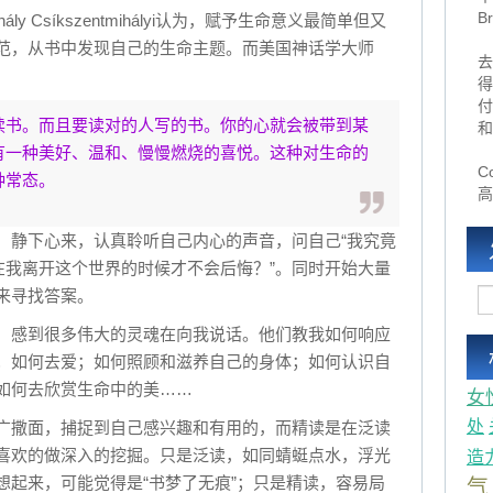
B
ly Csíkszentmihályi认为，赋予生命意义最简单但又
范，从书中发现自己的生命主题。而美国神话学大师
去
得
付
读书。而且要读对的人写的书。你的心就会被带到某
和
有一种美好、温和、慢慢燃烧的喜悦。这种对生命的
Co
种常态。
高
，静下心来，认真聆听自己内心的声音，问自己“我究竟
在我离开这个世界的时候才不会后悔？”。同时开始大量
来寻找答案。
，感到很多伟大的灵魂在向我说话。他们教我如何响应
；如何去爱；如何照顾和滋养自己的身体；如何认识自
如何去欣赏生命中的美……
女
处
广撒面，捕捉到自己感兴趣和有用的，而精读是在泛读
喜欢的做深入的挖掘。只是泛读，如同蜻蜓点水，浮光
造
想起来，可能觉得是“书梦了无痕”；只是精读，容易局
气