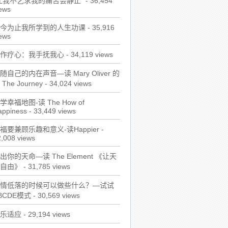
让我不乞求我的痛苦会静止"
- 36,454
ews
今为止我所学到的人生功课
- 35,916
ews
作疗心：我手抚我心
- 34,119 views
随自己的内在声音—读 Mary Oliver 的
 The Journey
- 34,024 views
学幸福地图-读 The How of
appiness
- 33,449 views
福要兼顾乐趣和意义-读Happier
-
,008 views
出你的天命—读 The Element 《让天
自由》
- 31,785 views
情低落的时候可以做些什么？—试试
BCDE模式
- 30,569 views
乐适应
- 29,194 views