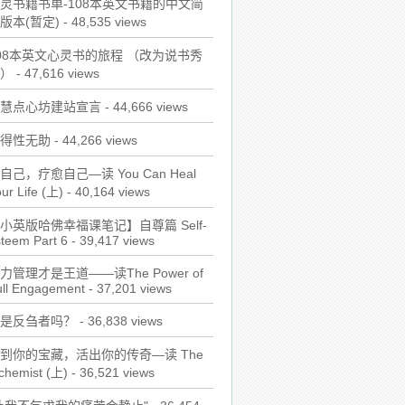
灵书籍书单-108本英文书籍的中文简
版本(暂定)
- 48,535 views
08本英文心灵书的旅程 （改为说书秀
）
- 47,616 views
慧点心坊建站宣言
- 44,666 views
得性无助
- 44,266 views
自己，疗愈自己—读 You Can Heal
ur Life (上)
- 40,164 views
小英版哈佛幸福课笔记】自尊篇 Self-
teem Part 6
- 39,417 views
力管理才是王道——读The Power of
ull Engagement
- 37,201 views
是反刍者吗？
- 36,838 views
到你的宝藏，活出你的传奇—读 The
chemist (上)
- 36,521 views