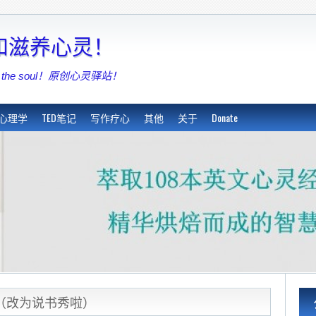
亮和滋养心灵！
shing the soul！原创心灵驿站！
心理学
TED笔记
写作疗心
其他
关于
Donate
 （改为说书秀啦）