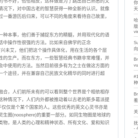
的书不好，恰恰相反，这样做是为了跳出自己熟悉的文
你
情况下，对中国古老的智慧获得一种全新的认识。就像
天
过一番游历后归来，可以不同的角度来看待自己故里，
哈
版
vi
一种本事，他们善于捕捉东方的精髓，并用现代化的语
活中操作性很强的方法。比如来自佛学的正念
Su
向
前在国际上方兴未艾，他们把这个操作具体化，用在生活的各个层
性的生产。而在东方，一些智慧经典书籍非常难懂，并
Br
v
会中使用的方法。当然目前很多有为之士在做这方面的
一个途径，并在兼容自己民族文化精华的同时进行超
#
种
融合，人们前所未有的可以看到整个世界是个相依相存
B
这种情况下，人们内外都被推动着以古老的斯多葛派提
羞
而不仅仅是个某个国家的人。这些优秀的英文心灵书亦是
关
圈(noosphere)的重要一部分。如同生物圈是地球的
类物，是人类的心理和精神状态、所有文化、爱和知识
抚
- 