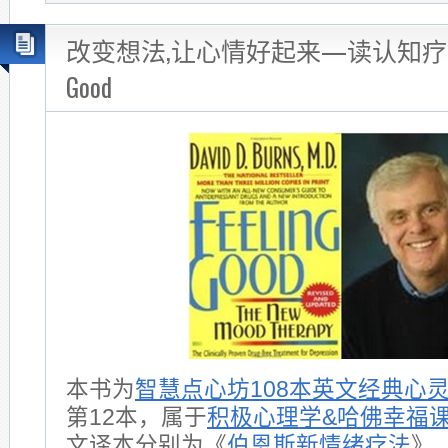
改变想法,让心情好起来—读认知疗法经典
Good
本书为
智慧点心坊108本英文经典心
第12本，属于
积极心理学&哈佛幸福
文译本分别为《
伯恩斯新情绪疗法
》