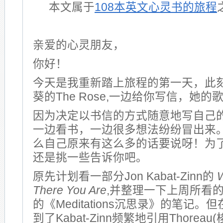
本文属于
108本英文心灵书的旅程
亲爱的心灵朋友，
你好！
今天是我重新踏上旅程的第一天，此
葵的The Rose,一边给你写信，她的
因为决定以书信的方式随意地写自己
一边看书，一边很多想法纷纷冒出来
么自己原来有这么多的话要说呀！为
还是挑一些告诉你吧。
原先计划看一部分Jon Kabat-Zinn的
W
There You Are
,并整理一下上周所看的Marc
的《Meditations沉思录》的笔记
到了Kabat-Zinn频繁地引用Thorea