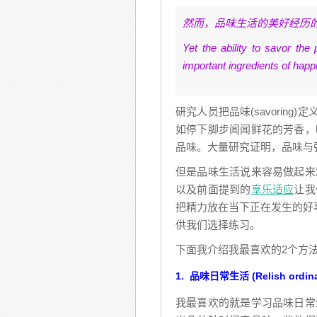
然而，品味生活的美好经历
Yet the ability to savor the
important ingredients of happ
研究人员把品味(savorin
如停下脚步闻闻鲜花的芳香，
品味。大量研究证明，品味与
但是品味生活说来容易做起来
以及前面提到的
享乐适应
让我
把精力放在当下正在发生的好事
供我们选择练习。
下面我介绍我最喜欢的2个方
1. 品味日常生活 (Relish ordinar
我最喜欢的就是学习品味日常