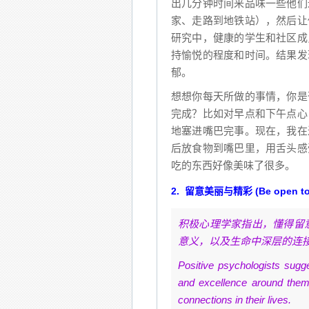
出几分钟时间来品味一些他们
家、走路到地铁站），然后让
研究中，健康的学生和社区成
持愉悦的程度和时间。结果发
郁。
想想你每天所做的事情，你是
完成？比如对早点和下午点心
地塞进嘴巴完事。现在，我在
后放食物到嘴巴里，用舌头感
吃的东西好像美味了很多。
2. 留意美丽与精彩 (Be open to b
积极心理学家指出，懂得留
意义，以及生命中深层的连
Positive psychologists sugg
and excellence around them 
connections in their lives.