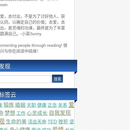
rown
爱，去付出，不是为了讨好他人，获
认同，以确定自己的价值；去爱，去
出，是灵魂的功课，最终是为了丰富
圆满自己。-小英Sunny
nnecting people through reading! 很
兴与你在阅读中结缘！
发现
标签云
爱
锻炼
婚姻
味
天职
健康
正念
关系
命
梦想
自我发现
心灵成长
工作
观
生命的美
挫折
活出天命
TED
坚
爱情
身心健康