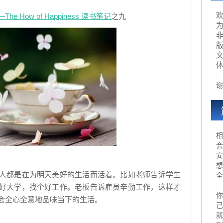
 How of Happiness 读书笔记
之九
为
谢
相
会
安
想
人都是在为明天美好的生活而活着。比如老师告诉学生
全
好大学，找个好工作。老板告诉雇员辛勤工作，这样才
你
会全心全意地品味当下的生活。
己
就