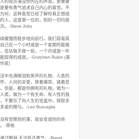
人的观点淹没你内在的声音。更重要
是要有勇气追求自己内心的直觉。不
为何，这种直觉已经了解你真正想成
的人，这是第一位的，别的一切均居
次。-Steve Jobs
续缓慢而稳步地向前行。我们容易高
自己在一个小时或是一个星期所能做
，低估每天做一些，一个月或是一年
能取得的成就。-Gretchen Rubin (美
作家)
活中充满眼泪和笑声的礼物、人类的
怀、人间的关爱，掺着痛苦、揉着悲
。但是，都是你拥有的礼物。做为一
人类，做为一个有生命、有人性的我
，不要忘了向人生的宝盒中，探取多
多姿的赠与。-Leo Buscaglia
没有觉察到的事，就会变成你的命
。-荣格
通过脆弱,无法抵达勇气。-Brené