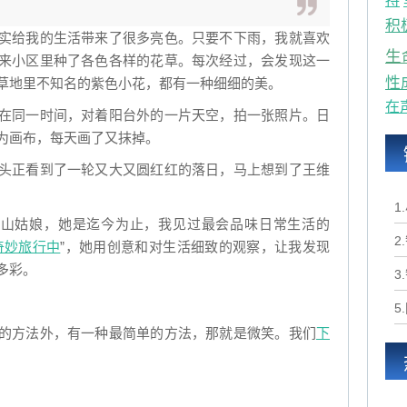
持
积
实给我的生活带来了很多亮色。只要不下雨，我就喜欢
生
来小区里种了各色各样的花草。每次经过，会发现这一
性
草地里不知名的紫色小花，都有一种细细的美。
在
在同一时间，对着阳台外的一片天空，拍一张照片。日
为画布，每天画了又抹掉。
头正看到了一轮又大又圆红红的落日，马上想到了王维
1
山姑娘，她是迄今为止，我见过最会品味日常生活的
2
奇妙旅行中
”，她用创意和对生活细致的观察，让我发现
多彩。
3
5
的方法外，有一种最简单的方法，那就是微笑。我们
下