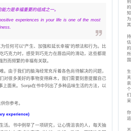
别
的
的能力是幸福重要的组成之一。
知
为
 positive experiences in your life is one of the most
其
iness.
持
估
g)定义为任何可以“产生、加强和延长幸福”的想法和行为。比
的
吃巧克力时，感受到巧克力在唇齿间的滑动，这些都是
所
国
强烈而频繁的幸福有关联。
难。由于我们的脑海经常充斥着各色尚待解决的问题，
生
关
们对很多美好的事物变得麻木，我们需要刻意提醒自己
哀
上面来。Sonja在书中列出了多种品味生活的方法，以
个
们
采
法供你参考。
你
y experience)
运
生活。书中例举了一项研究，让心情沮丧的人，每天抽
不