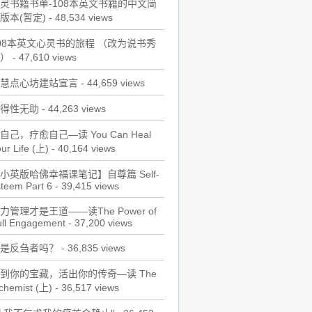
灵书籍书单-108本英文书籍的中文简
版本(暂定)
- 48,534 views
08本英文心灵书的旅程 （改为说书秀
）
- 47,610 views
慧点心坊建站宣言
- 44,659 views
得性无助
- 44,263 views
自己，疗愈自己—读 You Can Heal
ur Life (上)
- 40,164 views
小英版哈佛幸福课笔记】自尊篇 Self-
teem Part 6
- 39,415 views
力管理才是王道——读The Power of
ull Engagement
- 37,200 views
是反刍者吗？
- 36,835 views
到你的宝藏，活出你的传奇—读 The
chemist (上)
- 36,517 views