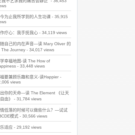
让我不乞求我的痛苦会静止"
- 36,453
ews
今为止我所学到的人生功课
- 35,915
ews
作疗心：我手抚我心
- 34,119 views
随自己的内在声音—读 Mary Oliver 的
 The Journey
- 34,017 views
学幸福地图-读 The How of
appiness
- 33,448 views
福要兼顾乐趣和意义-读Happier
-
,006 views
出你的天命—读 The Element 《让天
自由》
- 31,784 views
情低落的时候可以做些什么？—试试
BCDE模式
- 30,566 views
乐适应
- 29,192 views