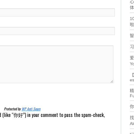
心
体
1
啦
智
习
爱
Yo
【
es
精
F
你
Protected by
WP Anti Spam
d (like “你好”) in your comment to pass the spam-check,
找
Al