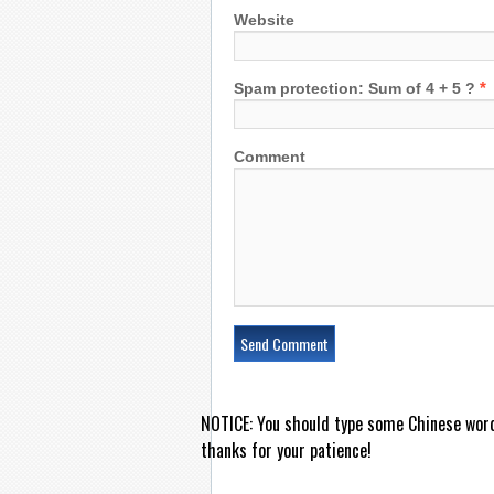
Website
*
Spam protection: Sum of 4 + 5 ?
Comment
NOTICE:
You should type some Chinese wor
thanks for your patience!