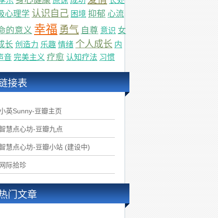
享乐
原谅
成功
长处
认识自己
抑郁
极心理学
心流
困境
幸福
勇气
命的意义
自尊
女
意识
个人成长
成长
创造力
乐趣
情绪
内
疗愈
声音
完美主义
认知疗法
习惯
链接表
.小英Sunny-豆瓣主页
.智慧点心坊-豆瓣九点
.智慧点心坊-豆瓣小站 (建设中)
.网际拾珍
热门文章