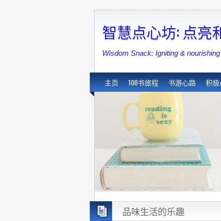
智慧点心坊: 点
Wisdom Snack: Igniting & nouri
主页
108书旅程
书游心路
积极
品味生活的乐趣