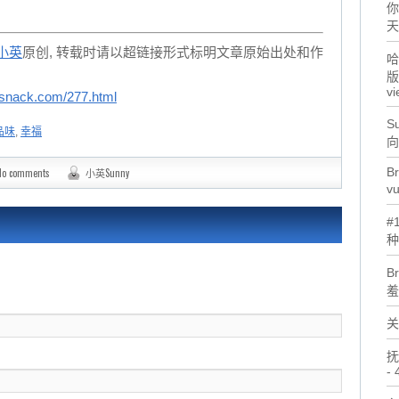
你
天
小英
原创, 转载时请以超链接形式标明文章原始出处和作
哈
版
vi
snack.com/277.html
Su
品味
,
幸福
向
Br
No comments
小英Sunny
v
#
种
B
羞
关
抚
- 