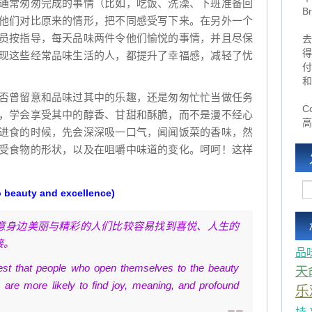
通常匆匆完成的事情（比如，吃饭、洗澡、下班准备回
B
他们对比原来的情形，把不同感受写下来。在另外一个
员按指导，每天品味两件令他们愉悦的事情，并且尽保
去
得
现这些经常品味生活的人，都提升了幸福感，减轻了忧
付
和
否曾留意和品味过其中的乐趣，还是匆匆忙忙当做任务
Co
，学会享受其中的醇香、甘甜和酥脆，而不是漫不经心
高
进食的时候，先会深深吸一口气，闻闻饭菜的香味，然
受食物的形状，以及在咀嚼中味道的变化。呵呵！这样
eauty and excellence)
意身边美丽与精彩的人们比较容易找到喜悦、人生的
接。
品
est that people who open themselves to the beauty
天
are more likely to find joy, meaning, and profound
乐