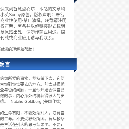
欢迎来到智慧点心坊！本站的文章均
小英Sunny原创。版权声明：署名-
非商业性使用-禁止演绎，转载请注明
版权声明，署名并以超链接形式标明
文章原始出处，请勿作商业用途。媒
体刊载或商业应用请与我联系。
谢您的理解和帮助！
箴言
信你所爱的事物，坚持做下去，它便
带你到你需要去的地方。别太过担忧
全与否的问题，一旦你开始去做自己
做的事，内心深处终将获得很大的安
感。 -Natalie Goldberg (美国作家)
的生命有限，不要效法别人，浪费自
的生命。不要受教条所困。盲从教条
是生活在别人的思考结果里。不要让