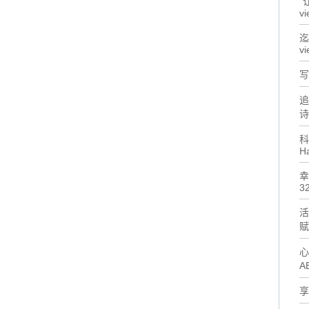
"
vi
迄
vi
写
追
诗
科
H
幸
32
活
赋
心
A
享