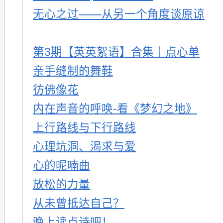
无心之过——从另一个角度谈原谅
第3期【英英絮语】合集｜点心单
亲手缝制的舞鞋
彷佛像花
内在声音的呼唤-看《梦幻之地》
上行路线与下行路线
心理坑洞、渴求与爱
心的呢喃曲
放松的力量
从未曾抵达自己？
晚上读点诗吧！