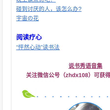
碰到讨厌的人，该怎么办?
宇宙の花
阅读疗心
“怦然心动”读书法
说书秀语音集
关注微信公号（zhdx108）可