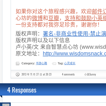
如果你对这个旅程感兴趣，欢迎
邮件
心坊的
微博
和
豆瓣
，
支持和鼓励小英
一份支持都对我弥足珍贵，谢谢你！
版权声明：
署名-非商业性使用-禁止
版权声明以及以下信息
卢小英/文 来自智慧点心坊 (www.wisdom
原文地址：
http://www.wisdomsnack.
Category:
书游心路
Tag:
心灵成长
2013 年 11 月 27 日 at 20:23
4 comments
小英Sunny
4 Responses