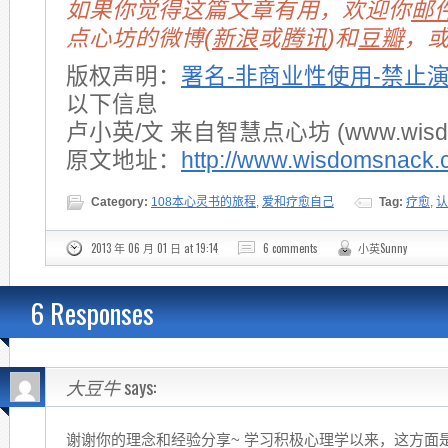
如果你觉得这篇文章有用，欢迎你
邮
点心坊的微博(
新浪
或
腾讯
)和
豆瓣
，
版权声明：
署名-非商业性使用-禁止
以下信息
卢小英/文 来自智慧点心坊 (www.wisdom
原文地址：
http://www.wisdomsnack.
Category:
108本心灵书的旅程
,
爱和疗愈自己
Tag:
疗愈
,
认
2013 年 06 月 01 日 at 19:14
6 comments
小英Sunny
6 Responses
大豆牛
says:
谢谢你的理念和经验分享~ 学习积极心理学以来，这方面