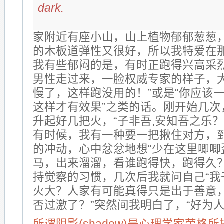
dark.
家附近有座小山，山上植物郁郁葱葱
的木板道弹性又很好，所以我特爱在
我有些郁闷的是，有时正跑得兴高采
男性走过来，一脸权威专家的样子，大
慢了，这样跑没用的！”或是“你应该
这样才有效果”之类的话。刚开始几次
升起好几把火，“子非吾,安知吾之乐？
有时候，我有一种要一把揪住对方，
的冲动，心中忿忿地想“少在这里唧唧
马，出来溜溜，看谁跑得快，跑得久？
持觉察的习惯，几次后我就问自己“我
火大？人家有可能真得只是出于善意
否过激了？”突然间我明白了，“好为