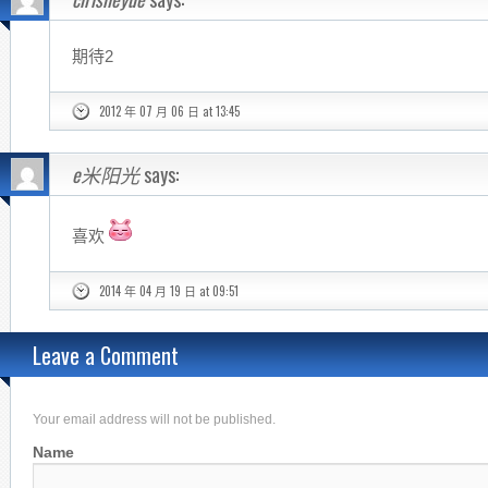
期待2
2012 年 07 月 06 日 at 13:45
e米阳光
says:
喜欢
2014 年 04 月 19 日 at 09:51
Leave a Comment
Your email address will not be published.
Name