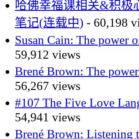
哈佛幸福课相关&积极
笔记(连载中)
- 60,198 v
Susan Cain: The powe
59,912 views
Brené Brown: The pow
56,267 views
#107 The Five Love 
54,941 views
Brené Brown: Listeni