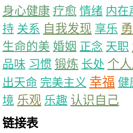
身心健康
疗愈
情绪
内在
勇
自我发现
持
关系
享乐
生命的美
婚姻
正念
天职
锻炼
个人
品味
习惯
长处
幸福
出天命
完美主义
健
乐观
认识自己
境
乐趣
链接表