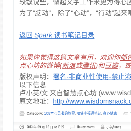
较敏锐些，做起文字工作来更为得心
为了“脑动”，除了“心动”，“行动”起来
返回
Spark
读书笔记目录
如果你觉得这篇文章有用，欢迎你
邮
点心坊的微博(
新浪
或
腾讯
)和
豆瓣
，
版权声明：
署名-非商业性使用-禁止
以下信息
卢小英/文 来自智慧点心坊 (www.wisdom
原文地址：
http://www.wisdomsnack.
Category:
108本心灵书的旅程
,
哈佛幸福课笔记
,
身心健康
2013 年 09 月 03 日 at 15:22
No comments
小英Sunny