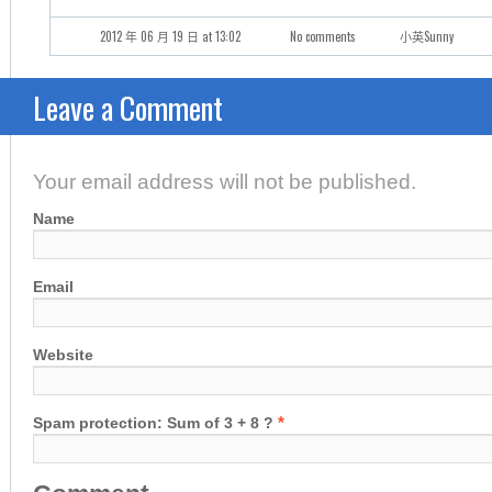
2012 年 06 月 19 日 at 13:02
No comments
小英Sunny
Leave a Comment
Your email address will not be published.
Name
Email
Website
*
Spam protection: Sum of 3 + 8 ?