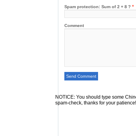
*
Spam protection: Sum of 2 + 8 ?
Comment
NOTICE:
You should type some Chine
spam-check, thanks for your patience