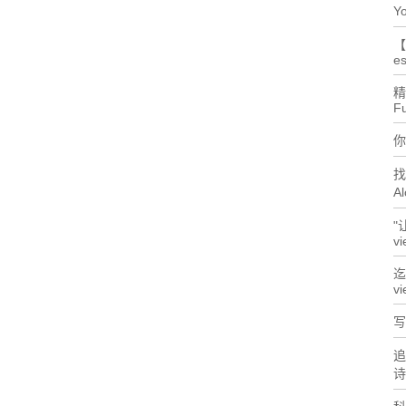
Yo
【
es
精
F
你
找
Al
"
vi
迄
vi
写
追
诗