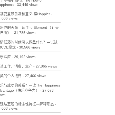
学幸福地图-读 The How of
appiness
- 33,449 views
福要兼顾乐趣和意义-读Happier
-
,006 views
出你的天命—读 The Element 《让天
自由》
- 31,785 views
情低落的时候可以做些什么？—试试
BCDE模式
- 30,566 views
乐适应
- 29,192 views
谈工作、消费、生产
- 27,865 views
英的个人戒律
- 27,400 views
乐与成功的关系？—读The Happiness
dvantage《快乐竞争力》
- 27,073
ews
观与悲观的标志性特征—解释形态
-
,003 views