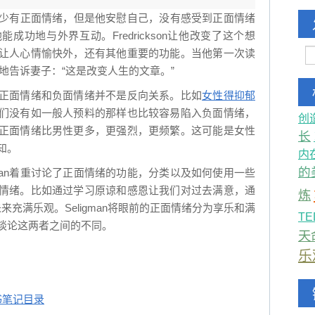
本人很少有正面情绪，但是他安慰自己，没有感受到正面情绪
成功地与外界互动。Fredrickson让他改变了这个想
让人心情愉快外，还有其他重要的功能。当他第一次读
，就特地告诉妻子：“这是改变人生的文章。”
正面情绪和负面情绪并不是反向关系。比如
女性得抑郁
们没有如一般人预料的那样也比较容易陷入负面情绪，
创
正面情绪比男性更多，更强烈，更频繁。这可能是女性
长
知。
内
的
gman着重讨论了正面情绪的功能，分类以及如何使用一些
情绪。比如通过学习原谅和感恩让我们对过去满意，通
炼
来充满乐观。Seligman将眼前的正面情绪分为享乐和满
TE
谈论这两者之间的不同。
天
乐
书笔记目录