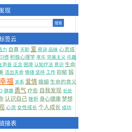
发现
标签云
爱
自尊
心灵成
造力
天职
原谅
品味
积极心理学
习惯
享乐
完美主义
乐趣
生命
在声音
正念
困境
认知疗法
意识
锻
美
抑郁
活出天命
情绪
坚持
工作
幸福
爱情
婚姻
生命的意义
关系
勇气
自我发现
疗愈
D
健康
长处
命
认识自己
身心健康
梦想
挫折
观
个人成长
心流
女性成长
成功
链接表