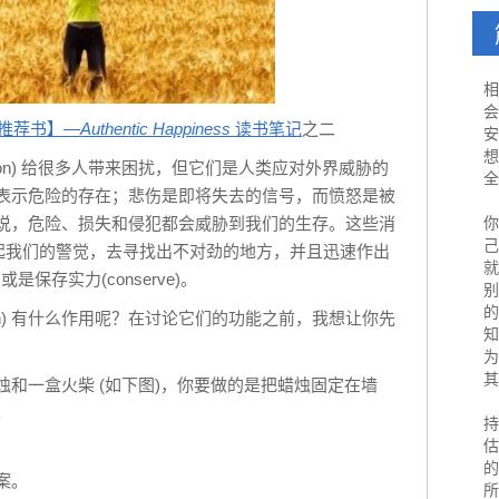
相
会
推荐书】—
Authentic Happiness
读书笔记
之二
安
想
emotion) 给很多人带来困扰，但它们是人类应对外界威胁的
全
表示危险的存在；悲伤是即将失去的信号，而愤怒是被
说，危险、损失和侵犯都会威胁到我们的生存。这些消
你
己
引起我们的警觉，去寻找出不对劲的地方，并且迅速作出
就
ht)或是保存实力(conserve)。
别
的
motion) 有什么作用呢？在讨论它们的功能之前，我想让你先
知
为
其
和一盒火柴 (如下图)，你要做的是把蜡烛固定在墙
。
持
估
的
案。
所