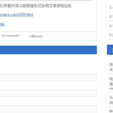
创,转载时请以超链接形式标明文章原始出处
1
snack.com/539.html
2
情绪
3
5
No comments
小英Sunny
你
天
哈
版
vi
Su
向
Br