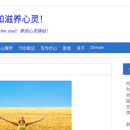
亮和滋养心灵！
shing the soul！原创心灵驿站！
Donate
极心理学
TED笔记
写作疗心
其他
关于
为
谢