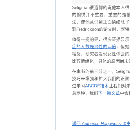
Seligman很遗憾的说他
的愉悦并不重要，重要的是他能
法，使他意识到正面情绪除了
到Fredrickson的论文时
值得一提的是，很多证据显示
症的人数是男性的两倍
，但她
相反，研究者发现女性体会的
比较情绪化，具体的原因尚未
在本书的前三分之一，Seli
技巧来增强和扩大我们的正面
过学习
ABCDE技术
让我们对未
意两种，我们
下一篇文章
中会
返回
Authentic Happiness
读