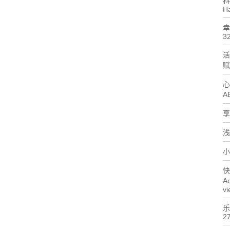
科
H
幸
32
活
赋
心
A
享
浅
小
快
A
vi
乐
27