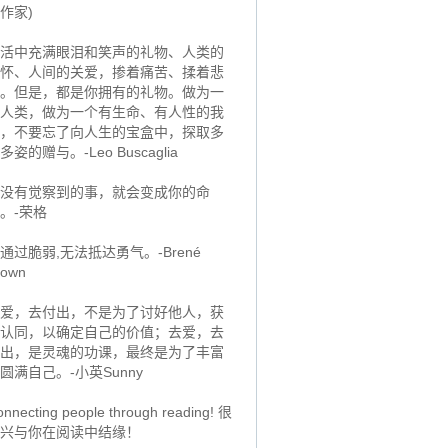
作家)
活中充满眼泪和笑声的礼物、人类的
怀、人间的关爱，掺着痛苦、揉着悲
。但是，都是你拥有的礼物。做为一
人类，做为一个有生命、有人性的我
，不要忘了向人生的宝盒中，探取多
多姿的赠与。-Leo Buscaglia
没有觉察到的事，就会变成你的命
。-荣格
通过脆弱,无法抵达勇气。-Brené
rown
爱，去付出，不是为了讨好他人，获
认同，以确定自己的价值；去爱，去
出，是灵魂的功课，最终是为了丰富
圆满自己。-小英Sunny
nnecting people through reading! 很
兴与你在阅读中结缘！