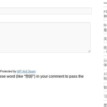
v
#
种
B
羞
关
抚
- 
心
体
Protected by
WP Anti Spam
1
se word (like “你好”) in your comment to pass the
啦
!
智
习
爱