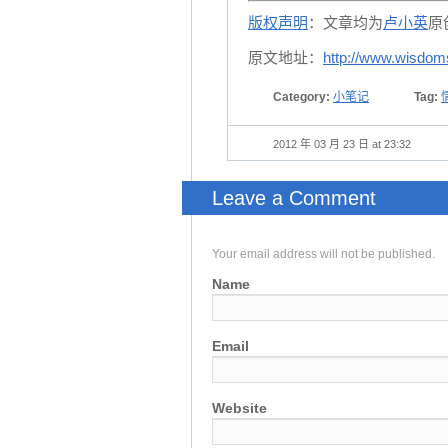
版权声明
：文章均为
卢小英
原
原文地址：
http://www.wisdom
Category:
小笔记
Tag:
2012 年 03 月 23 日 at 23:32
Leave a Comment
Your email address will not be published.
Name
Email
Website