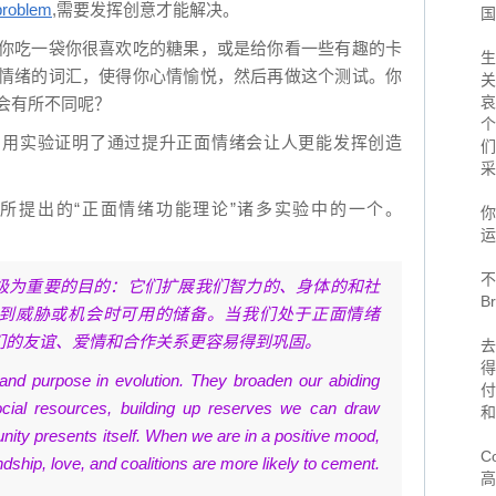
problem
,需要发挥创意才能解决。
国
你吃一袋你很喜欢吃的糖果，或是给你看一些有趣的卡
生
情绪的词汇，使得你心情愉悦，然后再做这个测试。你
关
哀
会有所不同呢？
个
用实验证明了通过提升正面情绪会让人更能发挥创造
们
采
所提出的“正面情绪功能理论”诸多实验中的一个。
你
运
不
极为重要的目的：它们扩展我们智力的、身体的和社
B
到威胁或机会时可用的储备。当我们处于正面情绪
们的友谊、爱情和合作关系更容易得到巩固。
去
得
and purpose in evolution. They broaden our abiding
付
 social resources, building up reserves we can draw
和
nity presents itself. When we are in a positive mood,
Co
endship, love, and coalitions are more likely to cement.
高