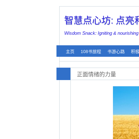
智慧点心坊: 点
Wisdom Snack: Igniting & nouri
主页
108书旅程
书游心路
积
正面情绪的力量