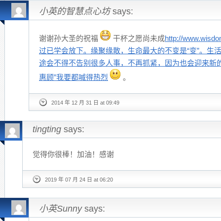
小英的智慧点心坊
says:
谢谢孙大圣的祝福
干杯之愿尚未成
http://www.wis
过已学会放下。缘聚缘散，生命最大的不变是“变”。生
途会不得不告别很多人事，不再抓紧，因为也会迎来新的
惠顾”我要都喊得热烈
。
2014 年 12 月 31 日 at 09:49
tingting
says:
觉得你很棒！加油！感谢
2019 年 07 月 24 日 at 06:20
小英Sunny
says: