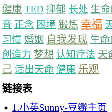
健康
抑郁
生命
TED
长处
幸福
锻炼
音
正念
困境
婚姻
自我发现
生命
习惯
梦想
天
创造力
认知疗法
乐观
己
活出天命
健康
链接表
1.小英Sunny-豆瓣主页