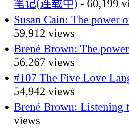
笔记(连载中)
- 60,199 v
Susan Cain: The powe
59,912 views
Brené Brown: The pow
56,267 views
#107 The Five Love 
54,942 views
Brené Brown: Listeni
views