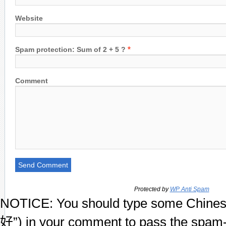
Website
*
Spam protection: Sum of 2 + 5 ?
Comment
Protected by
WP Anti Spam
NOTICE:
You should type some Chines
好”) in your comment to pass the spam-