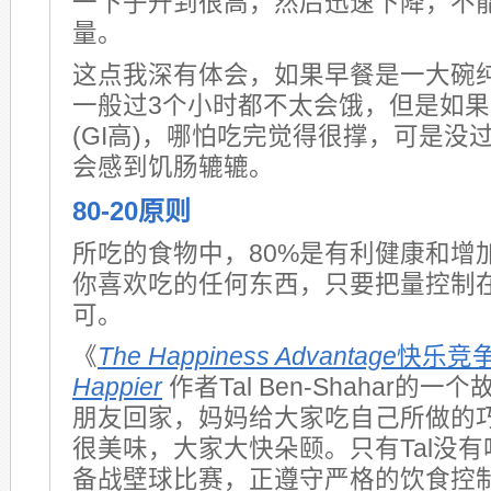
一下子升到很高，然后迅速下降，不
量。
这点我深有体会，如果早餐是一大碗纯燕
一般过3个小时都不太会饿，但是如果
(GI高)，哪怕吃完觉得很撑，可是没
会感到饥肠辘辘。
80-20原则
所吃的食物中，80%是有利健康和增
你喜欢吃的任何东西，只要把量控制
可。
《
The Happiness Advantage
快乐竞
Happier
作者Tal Ben-Shahar的一
朋友回家，妈妈给大家吃自己所做的
很美味，大家大快朵颐。只有Tal没
备战壁球比赛，正遵守严格的饮食控