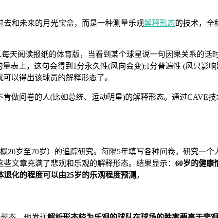
过去和未来的月光宝盒，而是一种测量乐观
解释形态
的技术，全
出来的。此人每天阅读报纸的体育版，当看到某个球星说一句因果关系
量表上，这句会得到1分永久性(风向会变);1分普遍性 (风只影
后，就可以得出该球员的解释形态了。
当代不肯做问卷的人(比如总统、运动明星)的解释形态。通过CA
20岁至70岁）的追踪研究。每隔5年填写各种问卷，研究一个人的健
这些文章充满了悲观和乐观的解释形态。结果显示：
60岁的健
体退化的程度可以由25岁的乐观程度预测
。
解释形态。他发现
解析形态较为乐观的球队在球场的胜率要高于悲