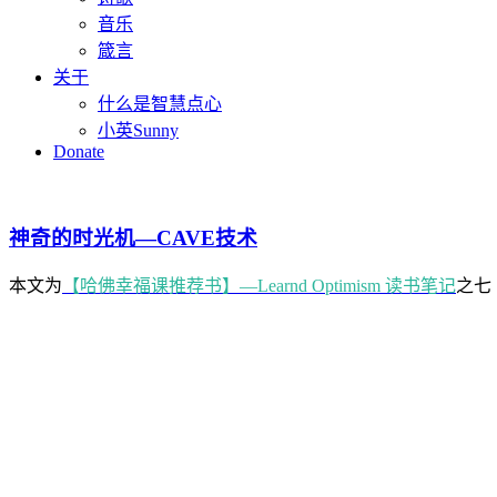
音乐
箴言
关于
什么是智慧点心
小英Sunny
Donate
神奇的时光机—CAVE技术
本文为
【哈佛幸福课推荐书】—Learnd Optimism 读书笔记
之七