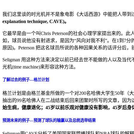
我们这里谈的时光机并不是象电影《大话西游》中能把人带到
explanation technique, CAVE)。
它最早是由一个叫Chris Peterson的社会心理学家提
如，球员说他没有射进求，是因为“风向对我不利”。在1到7分的
原因)。Peterson 把这名球员所说的各种因果关系的话评分
Seligman 用这种方法来决定以前已经去世不能做的人以及
光机(time machine)来形容这种方法。
了解过去的例子—格兰计划
格兰计划是由格兰基金所做的一个对200名哈佛大学生50年（大概
抽出的99名哈佛人在二战结束后回来团聚时所写的文章，因为
始生病，健康退化；45岁以前乐观对健康没有影响，45岁后身
预测未来的例子—预测了球队的输赢以及总统选举结果
Seligman用CAVE分析了美国国家联盟棒球队和NBA球队的