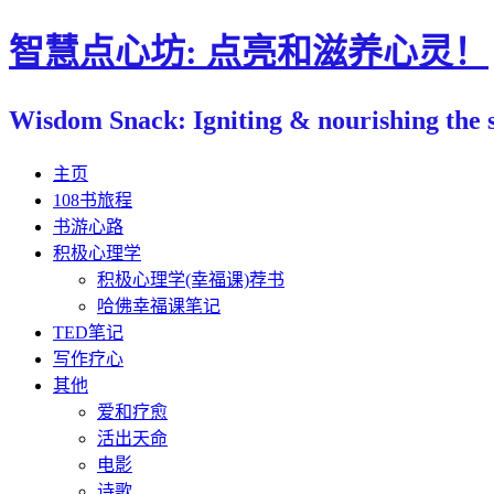
智慧点心坊: 点亮和滋养心灵！
Wisdom Snack: Igniting & nourishin
主页
108书旅程
书游心路
积极心理学
积极心理学(幸福课)荐书
哈佛幸福课笔记
TED笔记
写作疗心
其他
爱和疗愈
活出天命
电影
诗歌