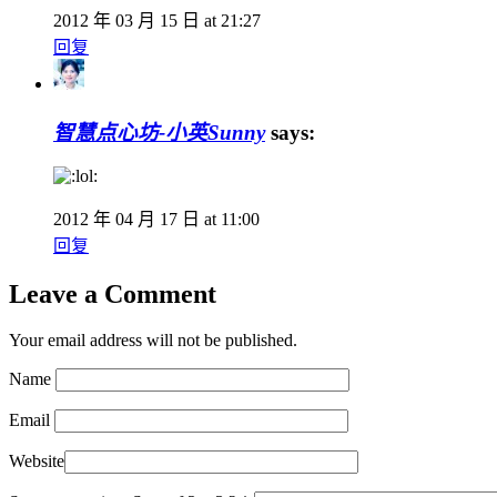
2012 年 03 月 15 日 at 21:27
回复
智慧点心坊-小英Sunny
says:
2012 年 04 月 17 日 at 11:00
回复
Leave a Comment
Your email address will not be published.
Name
Email
Website