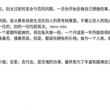
过担忧安全与否的问题，一旦你开始去做自己想做的事，内心深处终将获
所困。盲从教条就是生活在别人的思考结果里。不要让别人的观
别的一切均居其次。-Steve Jobs
所能做的，低估每天做一些，一个月或是一年所能取得的成就。-Gre
着痛苦、揉着悲哀。但是，都是你拥有的礼物。做为一个人类，
值；去爱，去付出，是灵魂的功课，最终是为了丰富和圆满自己。-