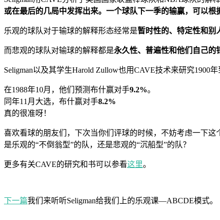
或在最后的几局中发挥出来。一个球队下一季的输赢，可以根
乐观的球队对于输球的解释形态经常是
暂时性的、特定性和别
而悲观的球队对输球的解释都是
永久性、普遍性和他们自己的
Seligman以及其学生Harold Zullow也用CAVE技术来研究1
在1988年10月，他们预测布什赢对手
9.2%
。
同年11月大选，布什赢对手
8.2%
真的很准呀！
喜欢看球的朋友们，下次当你们评球的时候，不妨考虑一下这
是乐观的“不倒翁型”的队，还是悲观的“沉船型”的队？
更多有关CAVE的研究和书可以参看
这里
。
下一篇
我们来听听Seligman给我们上的乐观课—ABCDE模式。