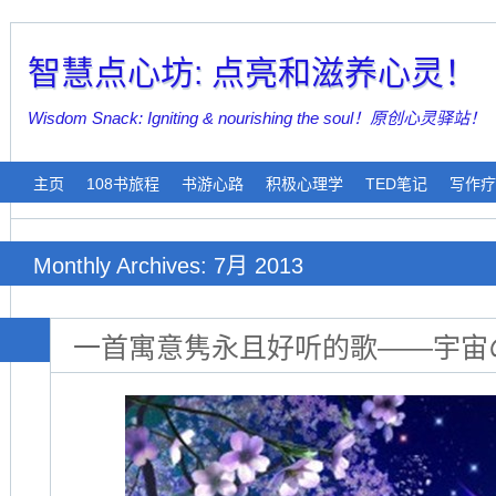
智慧点心坊: 点亮和滋养心灵！
Wisdom Snack: Igniting & nourishing the soul！原创心灵驿站！
主页
108书旅程
书游心路
积极心理学
TED笔记
写作疗
Monthly Archives: 7月 2013
一首寓意隽永且好听的歌——宇宙