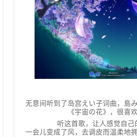
无意间听到了岛宫えい子词曲，島
《宇宙の花》，很喜
听这首歌，让人感觉自己
一会儿变成了风，去调皮而温柔地