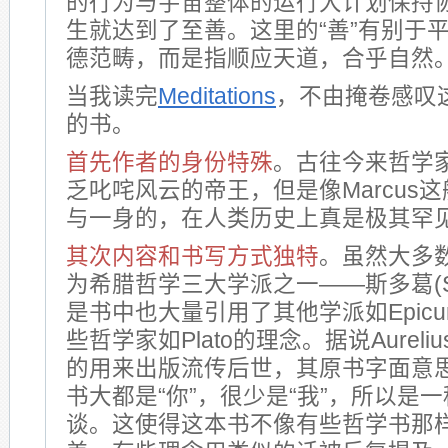
的行为与宇宙整体的运行大计划保持
生就达到了至善。这里的“善”有别于
德范畴，而是指顺应天道，合乎自然
当我读完
Meditations
，不由掩卷感叹
的书。
首先作者的身份特殊
。古往今来哲学
乏叱咤风云的帝王，但是像Marcus
与一身的，在人类历史上真是极其罕
其次内容和书写方式独特
。虽然大多数人
为希腊哲学三大学派之一——斯多葛(Sto
是书中也大量引用了其他学派如Epicu
些哲学家如Plato的理念。据说Aurel
的用来出版流传后世，其原书字面意思是“to
书大都是“你”，很少是“我”，所以是
谈。这使得这本书不像有些哲学书那