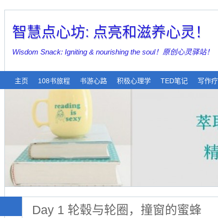
智慧点心坊: 点亮和滋养心灵！
Wisdom Snack: Igniting & nourishing the soul！原创心灵驿站！
主页
108书旅程
书游心路
积极心理学
TED笔记
写作疗
Day 1 轮毂与轮圈，撞窗的蜜蜂