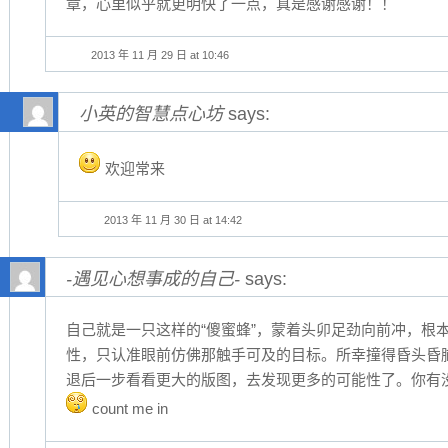
章，心里似乎就更明快了一点，真是感谢感谢！！
2013 年 11 月 29 日 at 10:46
小英的智慧点心坊
says:
欢迎常来
2013 年 11 月 30 日 at 14:42
-遇见心想事成的自己-
says:
自己就是一只这样的“傻蜜蜂”，蒙着头卯足劲向前冲，根
性，只认准眼前仿佛那触手可及的目标。所幸撞得昏头昏
退后一步看看更大的版图，去发现更多的可能性了。你有
count me in