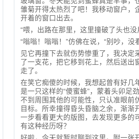
玻璃窗。冬天能见到蜜蜂真是罕事，
雏菊开得太热烈了吧！我移动窗户，
开着的窗口出去。
“喂，出路在那里，这里撞破了头也没
“嗡嗡！嗡嗡！”仿佛在说，“别吵，没
见它再撞下去就伤势惨重了，我决定
了一支花，把它移到花上，然后送出
走了。
在笑它痴傻的时候，我想起曾有好几
是一只这样的“傻蜜蜂”，蒙着头卯足
不到周围其他的可能性，只认准眼前
目标。所幸撞得昏头昏脑之余，渐渐
一步看看更大的版图，去发现更多的
有这种经历呀？
好啦，今天就暂时聊到这里。附一张