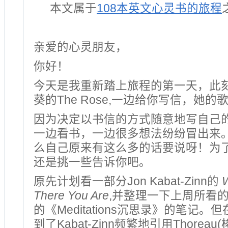
本文属于
108本英文心灵书的旅程
亲爱的心灵朋友，
你好！
今天是我重新踏上旅程的第一天，此
葵的The Rose,一边给你写信，她的
因为决定以书信的方式随意地写自己
一边看书，一边很多想法纷纷冒出来
么自己原来有这么多的话要说呀！为
还是挑一些告诉你吧。
原先计划看一部分Jon Kabat-Zinn的
W
There You Are
,并整理一下上周所看的Marc
的《Meditations沉思录》的笔记
到了Kabat-Zinn频繁地引用Thorea