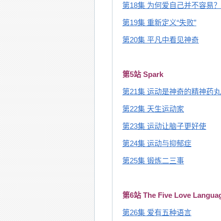
第18集 为何爱自己并不容易？
第19集 重新定义“失败”
第20集 平凡中看见神奇
第5站 Spark
第21集 运动是神奇的精神药丸
第22集 天生运动家
第23集 运动让脑子更好使
第24集 运动与抑郁症
第25集 锻炼二三事
第6站 The Five Love Langua
第26集 爱有五种语言