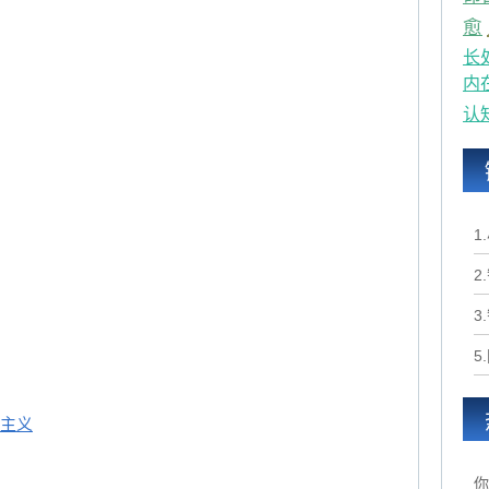
愈
长
内
认
1
2
3
5
优主义
你