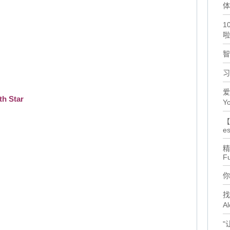
体
1
啦
智
习
爱
h Star
Yo
【
es
精
F
你
找
Al
"