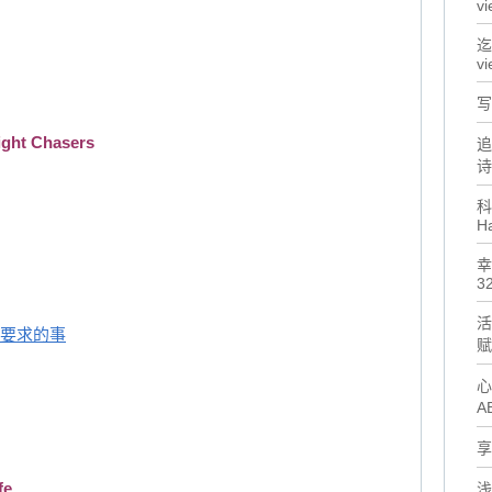
vi
迄
vi
写
ight Chasers
追
诗
科
H
幸
32
活
性要求的事
赋
心
A
享
fe
浅