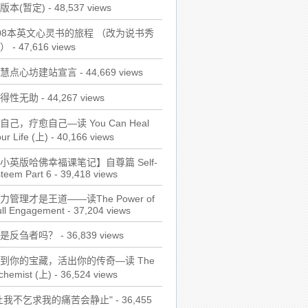
版本(暂定)
- 48,537 views
08本英文心灵书的旅程 （改为说书秀
）
- 47,616 views
慧点心坊建站宣言
- 44,669 views
得性无助
- 44,267 views
自己，疗愈自己—读 You Can Heal
ur Life (上)
- 40,166 views
小英版哈佛幸福课笔记】自尊篇 Self-
teem Part 6
- 39,418 views
力管理才是王道——读The Power of
ull Engagement
- 37,204 views
是反刍者吗？
- 36,839 views
到你的宝藏，活出你的传奇—读 The
chemist (上)
- 36,524 views
让我不乞求我的痛苦会静止"
- 36,455