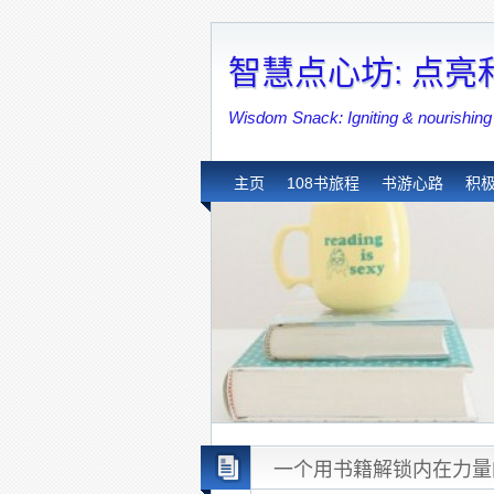
智慧点心坊: 点
Wisdom Snack: Igniting & nouri
主页
108书旅程
书游心路
积
一个用书籍解锁内在力量