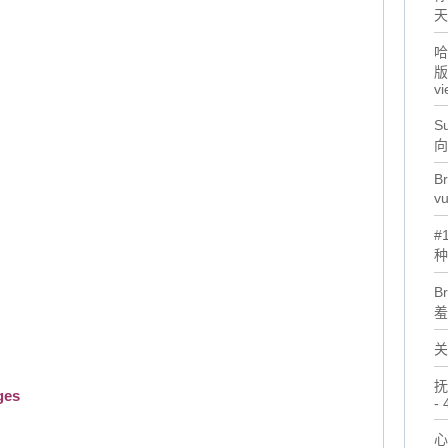
天
哈
版
vi
Su
向
Br
v
#
种
B
羞
关
抚
ges
- 
心