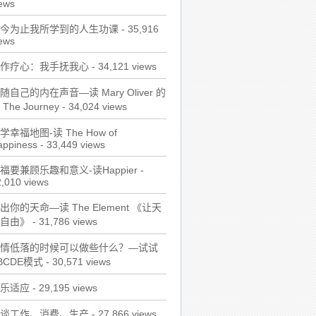
ews
今为止我所学到的人生功课
- 35,916
ews
作疗心：我手抚我心
- 34,121 views
随自己的内在声音—读 Mary Oliver 的
 The Journey
- 34,024 views
学幸福地图-读 The How of
appiness
- 33,449 views
福要兼顾乐趣和意义-读Happier
-
,010 views
出你的天命—读 The Element 《让天
自由》
- 31,786 views
情低落的时候可以做些什么？—试试
BCDE模式
- 30,571 views
乐适应
- 29,195 views
谈工作、消费、生产
- 27,866 views