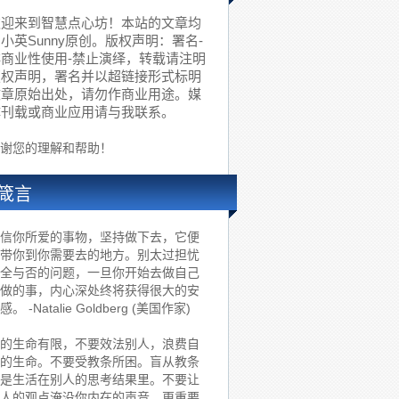
欢迎来到智慧点心坊！本站的文章均
小英Sunny原创。版权声明：署名-
非商业性使用-禁止演绎，转载请注明
版权声明，署名并以超链接形式标明
文章原始出处，请勿作商业用途。媒
体刊载或商业应用请与我联系。
谢您的理解和帮助！
箴言
信你所爱的事物，坚持做下去，它便
带你到你需要去的地方。别太过担忧
全与否的问题，一旦你开始去做自己
做的事，内心深处终将获得很大的安
感。 -Natalie Goldberg (美国作家)
的生命有限，不要效法别人，浪费自
的生命。不要受教条所困。盲从教条
是生活在别人的思考结果里。不要让
人的观点淹没你内在的声音。更重要