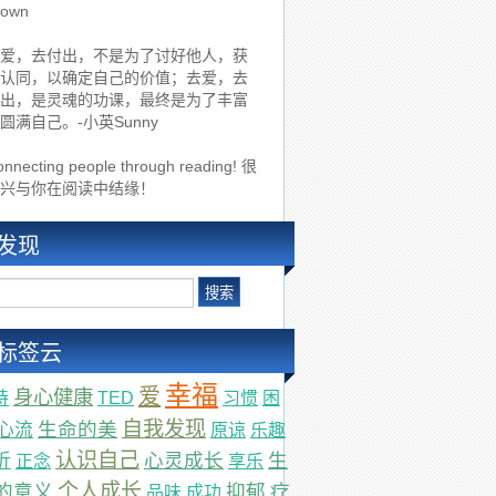
rown
爱，去付出，不是为了讨好他人，获
认同，以确定自己的价值；去爱，去
出，是灵魂的功课，最终是为了丰富
圆满自己。-小英Sunny
nnecting people through reading! 很
兴与你在阅读中结缘！
发现
标签云
幸福
爱
身心健康
持
TED
习惯
困
自我发现
生命的美
心流
原谅
乐趣
认识自己
心灵成长
生
折
正念
享乐
个人成长
的意义
抑郁
疗
品味
成功