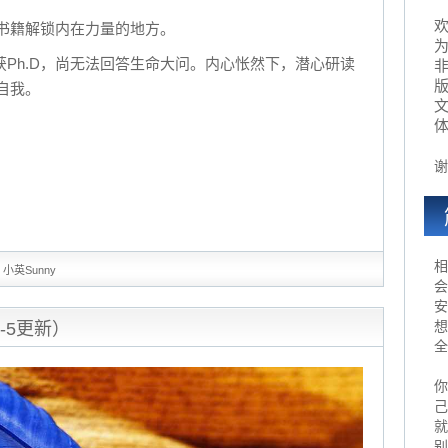
书籍解锁内在力量的地方。
为
至获Ph.D，尚无法回答生命大问。内心怅然下，潜心研读
自我。
！
谢
相
小英Sunny
会
安
想
-5更新）
全
你
己
就
别