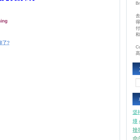
B
去
ning
得
付
和
聊了?
Co
高
坚
境
挫
命