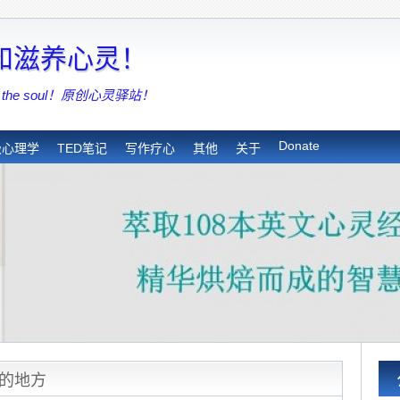
亮和滋养心灵！
shing the soul！原创心灵驿站！
Donate
极心理学
TED笔记
写作疗心
其他
关于
的地方