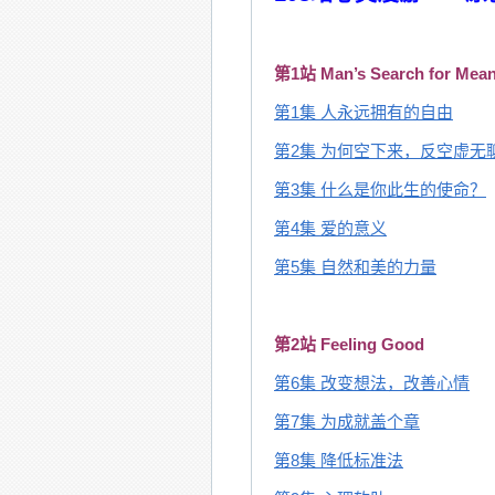
第1站 Man’s Search for Mea
第1集 人永远拥有的自由
第2集 为何空下来，反空虚无
第3集 什么是你此生的使命？
第4集 爱的意义
第5集 自然和美的力量
第2站 Feeling Good
第6集 改变想法，改善心情
第7集 为成就盖个章
第8集 降低标准法