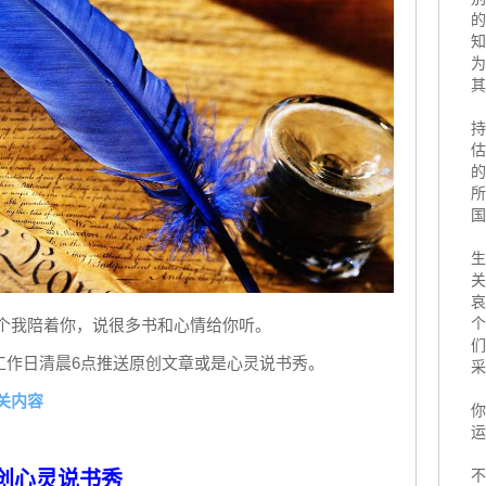
的
知
为
其
持
估
的
所
国
生
关
哀
个
个我陪着你，说很多书和心情给你听。
们
每个工作日清晨6点推送原创文章或是心灵说书秀。
采
关内容
你
运
不
原创心灵说书秀