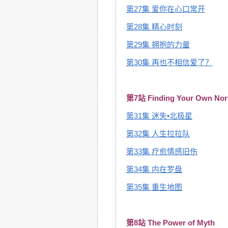
第27集 爱你在心口常开
第28集 精心时刻
第29集 拥抱的力量
第30集 再也不相信爱了？
第7站 Finding Your Own Nort
第31集 迷失•北极星
第32集 人生拉拉队
第33集 疗愈情感旧伤
第34集 内在罗盘
第35集 重生地图
第8站 The Power of Myth