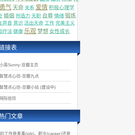
勇气
爱情
天命
积极心理学
关系
锻炼
婚姻
自尊
处
创造力
天职
情绪
在声音
意识
活出天命
工作
完美主义
乐观
梦想
女性成长
知疗法
健康
链接表
.小英Sunny-豆瓣主页
.智慧点心坊-豆瓣九点
.智慧点心坊-豆瓣小站 (建设中)
.网际拾珍
热门文章
的工作是差事(job)、职业(career)还是