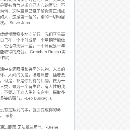
是要有勇气追求自己内心的直觉。不
为何，这种直觉已经了解你真正想成
的人，这是第一位的，别的一切均居
次。-Steve Jobs
续缓慢而稳步地向前行。我们容易高
自己在一个小时或是一个星期所能做
，低估每天做一些，一个月或是一年
能取得的成就。-Gretchen Rubin (美
作家)
活中充满眼泪和笑声的礼物、人类的
怀、人间的关爱，掺着痛苦、揉着悲
。但是，都是你拥有的礼物。做为一
人类，做为一个有生命、有人性的我
，不要忘了向人生的宝盒中，探取多
多姿的赠与。-Leo Buscaglia
没有觉察到的事，就会变成你的命
。-荣格
通过脆弱,无法抵达勇气。-Brené