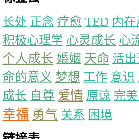
疗愈
长处
正念
TED
内在
心灵成长
积极心理学
心
个人成长
婚姻
天命
活出
命的意义
梦想
工作
意识
爱情
自尊
成长
原谅
完美
幸福
勇气
关系
困境
链接表