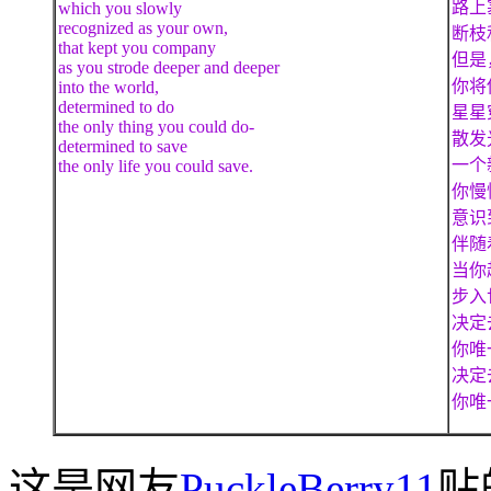
路上
which you slowly
recognized as your own,
断枝
that kept you company
但是
as you strode deeper and deeper
你将
into the world,
determined to do
星星
the only thing you could do-
散发
determined to save
一个
the only life you could save.
你慢
意识
伴随
当你
步入
决定
你唯
决定
你唯
这是网友
PuckleBerry11
贴