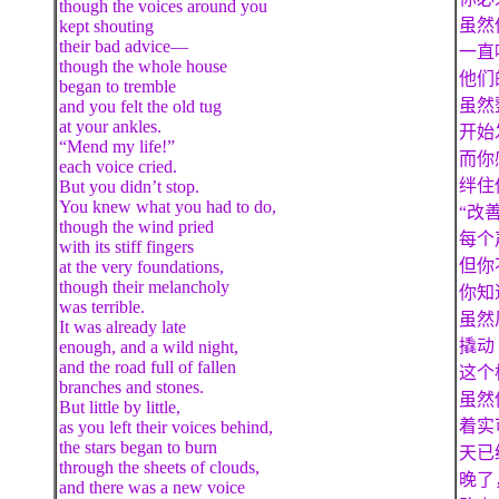
though the voices around you
虽然
kept shouting
their bad advice—
一直
though the whole house
他们
began to tremble
虽然
and you felt the old tug
at your ankles.
开始
“Mend my life!”
而你
each voice cried.
绊住
But you didn’t stop.
You knew what you had to do,
“改
though the wind pried
每个
with its stiff fingers
但你
at the very foundations,
though their melancholy
你知
was terrible.
虽然
It was already late
撬动
enough, and a wild night,
and the road full of fallen
这个
branches and stones.
虽然
But little by little,
着实
as you left their voices behind,
the stars began to burn
天已
through the sheets of clouds,
晚了
and there was a new voice