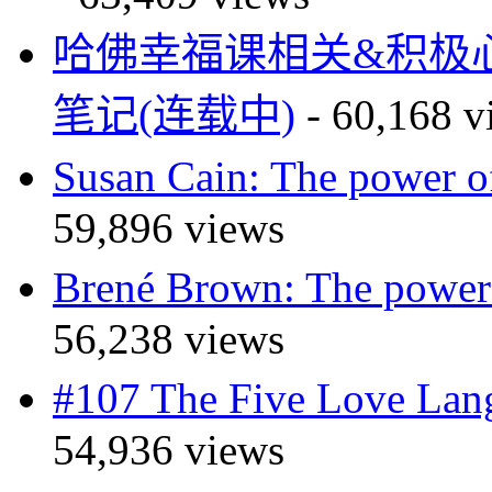
哈佛幸福课相关&积极
笔记(连载中)
- 60,168 v
Susan Cain: The powe
59,896 views
Brené Brown: The pow
56,238 views
#107 The Five Love 
54,936 views