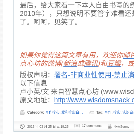
最后，给大家看一下本人自由书写的
2010年），只想说明不要管字难看
了。呵呵，见笑了。
如果你觉得这篇文章有用，欢迎你
邮
点心坊的微博(
新浪
或
腾讯
)和
豆瓣
，
版权声明：
署名-非商业性使用-禁止
以下信息
卢小英/文 来自智慧点心坊 (www.wisdom
原文地址：
http://www.wisdomsnack.
Category:
写作疗心
,
爱和疗愈自己
Tag:
写作
,
疗愈
,
认识自
17 comments
2013 年 03 月 25 日 at 19:25
小英Sunny