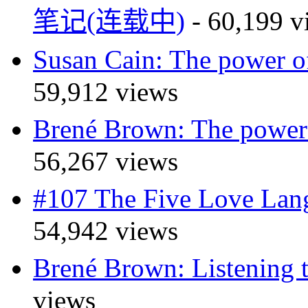
笔记(连载中)
- 60,199 v
Susan Cain: The powe
59,912 views
Brené Brown: The pow
56,267 views
#107 The Five Love 
54,942 views
Brené Brown: Listeni
views