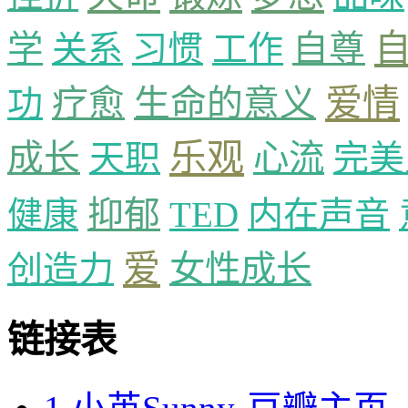
自尊
学
关系
习惯
工作
爱情
疗愈
生命的意义
功
乐观
成长
天职
心流
完美
抑郁
健康
TED
内在声音
爱
创造力
女性成长
链接表