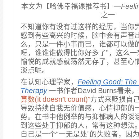
本文为【哈佛幸福课推荐书】—
Feel
之一
不知道你有没有过这样的经历，当你
感到有些高兴的时候，脑中会有声音出
么，只是一件小事而已，谁都可以做的
呀，谁谁谁做得比你好多了”，这么一
愉悦的成就感就荡然无存了，甚至心
淡点呢。
在认知心理学家，
Feeling Good: Th
Therapy
一书作者David Burns看
算数(it doesn’t count)”
方式来贬损自
导致持续自我无价值感，心情抑郁的
势。在书中他例举的与抑郁病人的谈
到这些处于抑郁的人，常有这种想法
自己是一个“一无是处”的失败者，因