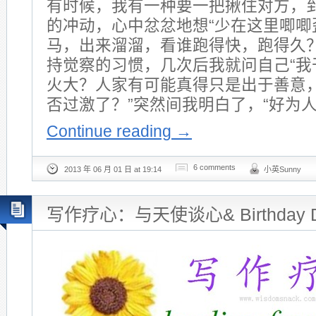
有时候，我有一种要一把揪住对方，
的冲动，心中忿忿地想“少在这里唧唧
马，出来溜溜，看谁跑得快，跑得久？
持觉察的习惯，几次后我就问自己“我
火大？人家有可能真得只是出于善意
否过激了？”突然间我明白了，“好为
Continue reading
→
6 comments
2013 年 06 月 01 日 at 19:14
小英Sunny
写作疗心：与天使谈心& Birthday De