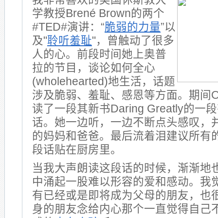
学教授Brené Brown的两个
#TED#演讲：“
脆弱的力量
”以
及"
聆听羞耻
"，曾触动了很多
人的心。前段时间她上奥普
拉的节目，谈论如何全心
(wholehearted)地生活，话题
涉及脆弱、羞耻、感恩等方面。期间Opr
读了一段其新书Daring Greatly
话。她一边听，一边不断点头感叹，
的妈妈和爸爸。最后流着泪建议所有
段话贴在厨房里。
当我大声朗读这段话的时候，渐渐地
中涌起一股难以形容的爱和感动。我
有已经或是即将成为父母的朋友，也
身的朋友念给内心那个一直觉得自己