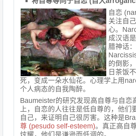
将自尊等同于自恋 (自大arrogance
自恋 (na
关注自
心。Nar
成汉语
腊神话
Narci
的倒影
日茶饭
死，变成一朵水仙花。心理学上用narci
个人病态的自我陶醉。
Baumeister的研究发现高自尊与自
上，自恋的人往往是低自尊的，他们
自己，来证明自己很厉害。这种是Bran
尊 (pesudo self-esteem)
。真正高自
炫耀，他们是谦逊而低调的。