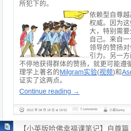
所犯下的。
依赖型自尊越
权威。因为这
大，特别需要
自己。来自一
领导的赞扬对
引力。另一方
不停地获得群体的赞扬，就更可能遵
理学上著名的
Milgram实验
(
视频
)和
A
证实了这两点。
Continue reading
→
7 comments
2012 年 08 月 18 日 at 19:52
小英Sunny
【小英版哈佛幸福课笔记】自尊篇 Sel