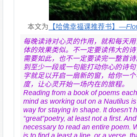
本文为
【哈佛幸福课推荐书】—
Fl
每晚读诗对心灵的作用，就和每天用
体的效果类似。不一定要读伟大的诗
需要如此，也不一定要读完一整首诗
到至少一段或一句能打动你心的诗句
字就足以开启一扇新的窗，给你一个
度，让心灵开始一场内在的旅程。
Reading from a book of poems each n
mind as working out on a Nautilus is
way for staying in shape. It doesn’t 
“great”poetry, at least not a first. And 
necessary to read an entire poem. W
is to find a least a line, or a verse, th