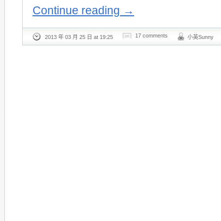
Continue reading
→
17 comments
2013 年 03 月 25 日 at 19:25
小英Sunny