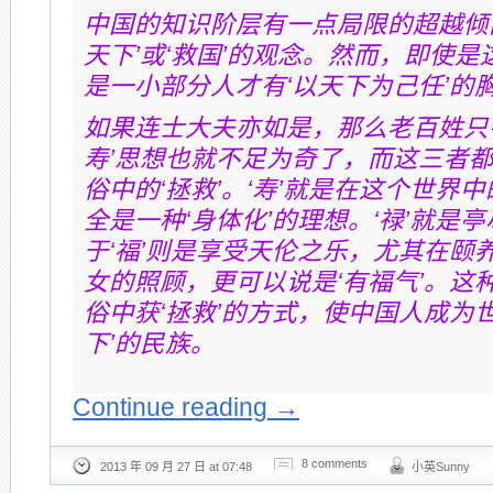
中国的知识阶层有一点局限的超越倾
天下’或‘救国’的观念。然而，即使
是一小部分人才有‘以天下为己任’的
如果连士大夫亦如是，那么老百姓只
寿’思想也就不足为奇了，而这三者
俗中的‘拯救’。‘寿’就是在这个世界
全是一种‘身体化’的理想。‘禄’就是
于‘福’则是享受天伦之乐，尤其在颐
女的照顾，更可以说是‘有福气’。这
俗中获‘拯救’的方式，使中国人成为
下’的民族。
Continue reading
→
8 comments
2013 年 09 月 27 日 at 07:48
小英Sunny