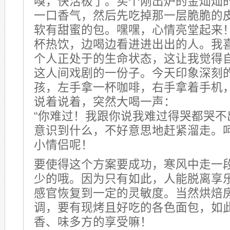
嗅，快活极了。买个刚出炉的金灿灿
一口香气，然后先吃掉那一层脆脆的
软有甜蜜的包。嘿嘿，心情亮堂起来
杯热饮，边喝边看进进出出的人。我
个人正处于的生命状态，这让我觉得
这人间戏剧的一份子。今天印象深刻
孩，左手拿一杯咖啡，右手拿着手机
说着说着，突然大喝一声：
“你难过！我跟你说我难过得哭都哭不
意识到什么，不好意思地赶紧溜走。
小情侣呢！
要使得这个方案要成功，寒风中走一
少的哦。因为只有如此，人能脱离享
感官恢复到一定的灵敏度。当然烘焙
调，要有现烤且好吃的各色面包，如
香、味多方的享受嘛！