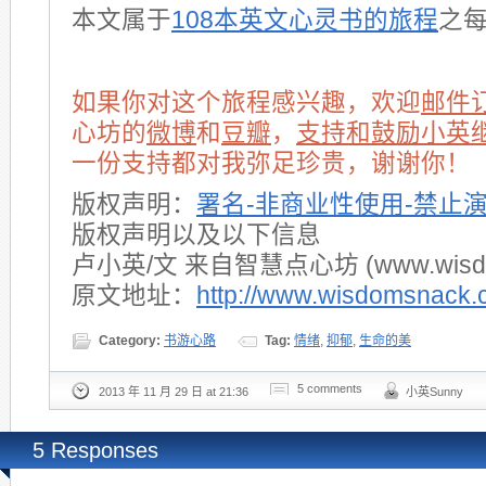
本文属于
108本英文心灵书的旅程
之
如果你对这个旅程感兴趣，欢迎
邮件
心坊的
微博
和
豆瓣
，
支持和鼓励小英
一份支持都对我弥足珍贵，谢谢你！
版权声明：
署名-非商业性使用-禁止
版权声明以及以下信息
卢小英/文 来自智慧点心坊 (www.wisdom
原文地址：
http://www.wisdomsnack.
Category:
书游心路
Tag:
情绪
,
抑郁
,
生命的美
5 comments
2013 年 11 月 29 日 at 21:36
小英Sunny
5 Responses