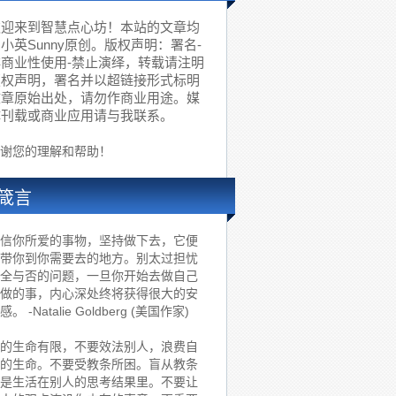
欢迎来到智慧点心坊！本站的文章均
小英Sunny原创。版权声明：署名-
非商业性使用-禁止演绎，转载请注明
版权声明，署名并以超链接形式标明
文章原始出处，请勿作商业用途。媒
体刊载或商业应用请与我联系。
谢您的理解和帮助！
箴言
信你所爱的事物，坚持做下去，它便
带你到你需要去的地方。别太过担忧
全与否的问题，一旦你开始去做自己
做的事，内心深处终将获得很大的安
感。 -Natalie Goldberg (美国作家)
的生命有限，不要效法别人，浪费自
的生命。不要受教条所困。盲从教条
是生活在别人的思考结果里。不要让