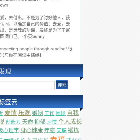
rown
爱，去付出，不是为了讨好他人，获
认同，以确定自己的价值；去爱，去
出，是灵魂的功课，最终是为了丰富
圆满自己。-小英Sunny
nnecting people through reading! 很
兴与你在阅读中结缘！
发现
标签云
爱情
乐观
自我
婚姻
折
工作
困境
现
天命
个人成长
抑郁
创造力
习惯
身心健康
锻炼
疗愈
极心理学
天职
幸福