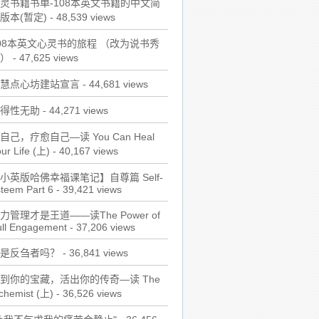
灵书籍书单-108本英文书籍的中文简
版本(暂定)
- 48,539 views
08本英文心灵书的旅程 （改为说书秀
）
- 47,625 views
慧点心坊建站宣言
- 44,681 views
得性无助
- 44,271 views
自己，疗愈自己—读 You Can Heal
ur Life (上)
- 40,167 views
小英版哈佛幸福课笔记】自尊篇 Self-
teem Part 6
- 39,421 views
力管理才是王道——读The Power of
ull Engagement
- 37,206 views
是反刍者吗？
- 36,841 views
到你的宝藏，活出你的传奇—读 The
chemist (上)
- 36,526 views