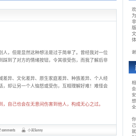
为
谢
别人，但是显然这种想法是过于简单了。曾经我对一位
到踩到了对方的情绪按钮，令其很受伤，而我了解后非
域差异、文化差异、原生家庭差异、种族差异、个人经
相
话，却让另一个人恼怒或受伤，互相理解好难！难怪会
会
安
想
到，自己也会在无意间伤害到他人，构成无心之过。
全
你
己
2 comments
小英Sunny
就