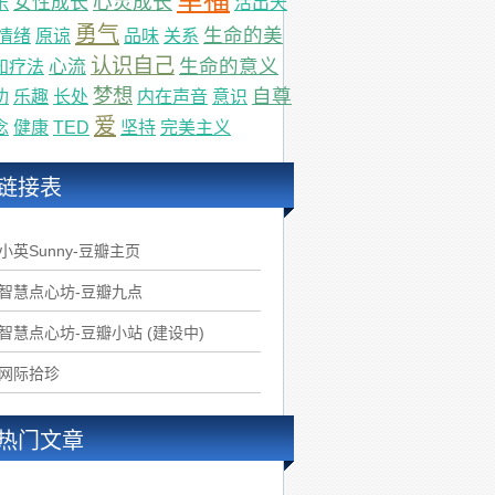
心灵成长
女性成长
乐
活出天
勇气
生命的美
情绪
原谅
品味
关系
认识自己
生命的意义
心流
知疗法
梦想
自尊
功
乐趣
长处
内在声音
意识
爱
念
健康
TED
坚持
完美主义
链接表
.小英Sunny-豆瓣主页
.智慧点心坊-豆瓣九点
.智慧点心坊-豆瓣小站 (建设中)
.网际拾珍
热门文章