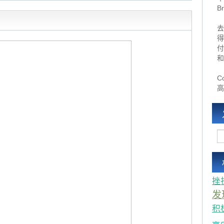
B
去
得
付
和
Co
高
挫
发
积