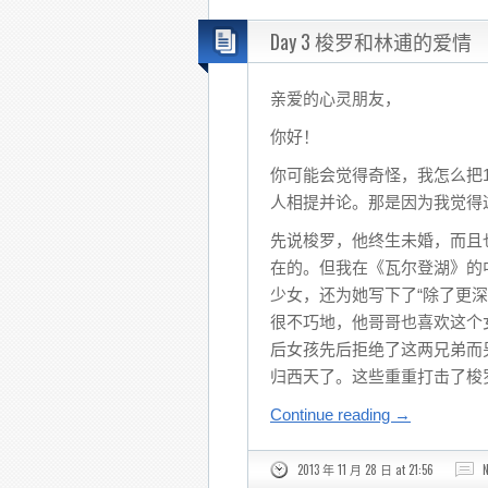
Day 3 梭罗和林逋的爱情
亲爱的心灵朋友，
你好！
你可能会觉得奇怪，我怎么把
人相提并论。那是因为我觉得
先说梭罗，他终生未婚，而且
在的。但我在《瓦尔登湖》的
少女，还为她写下了“除了更
很不巧地，他哥哥也喜欢这个
后女孩先后拒绝了这两兄弟而
归西天了。这些重重打击了梭
Continue reading
→
2013 年 11 月 28 日 at 21:56