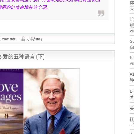
你
虚假的价值来填补这个洞。
天
哈
版
vi
8 comments
小英Sunny
Su
向
guages 爱的五种语言 (下)
Br
v
#
种
B
羞
关
抚
- 