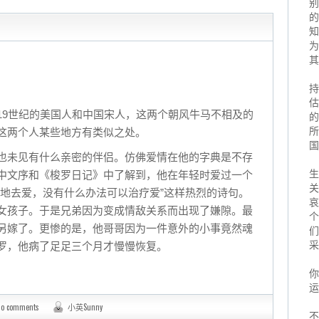
别
的
知
为
其
持
估
19世纪的美国人和中国宋人，这两个朝风牛马不相及的
的
所
这两个人某些地方有类似之处。
国
也未见有什么亲密的伴侣。仿佛爱情在他的字典是不存
生
中文序和《梭罗日记》中了解到，他在年轻时爱过一个
关
深地去爱，没有什么办法可以治疗爱”这样热烈的诗句。
哀
女孩子。于是兄弟因为变成情敌关系而出现了嫌隙。最
个
另嫁了。更惨的是，他哥哥因为一件意外的小事竟然魂
们
采
罗，他病了足足三个月才慢慢恢复。
你
运
No comments
小英Sunny
不