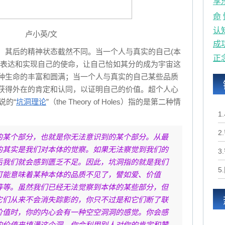
享
命
认
卢小英/文
成
，其后的精神状态截然不同。当一个人与真实的自己(本
正
了表达和实现自己的使命，让自己恰如其分的成为宇宙这
种生命的丰富和圆满；当一个人与真实的自己某些品质
获得外在的肯定和认同，以证明自己的价值。超个人心
所说的“
坑洞理论
”（the Theory of Holes）指的是第二种情
1
2
的某个部分，也就是你无法意识到的某个部分。从最
的其实是我们对本体的觉察。如果无法察觉到我们的
3
后我们就会感到匮乏不足。因此，坑洞指的就是我们
5
可能意味着某种本体的品质不见了，譬如爱、价值
等等。虽然我们已经无法觉察到本体的某些部分，但
它们从来不会消失踪影的，你只不过是和它们断了联
价值时，你的内心会有一种空空洞洞的感觉。你会感
的价值来填满这个洞。你会利用别人对你的肯定和赞