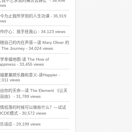
让我不乞求我的痛苦会静止"
- 36,456
ews
今为止我所学到的人生功课
- 35,919
ews
作疗心：我手抚我心
- 34,123 views
随自己的内在声音—读 Mary Oliver 的
 The Journey
- 34,024 views
学幸福地图-读 The How of
appiness
- 33,455 views
福要兼顾乐趣和意义-读Happier
-
,011 views
出你的天命—读 The Element 《让天
自由》
- 31,789 views
情低落的时候可以做些什么？—试试
BCDE模式
- 30,572 views
乐适应
- 29,199 views