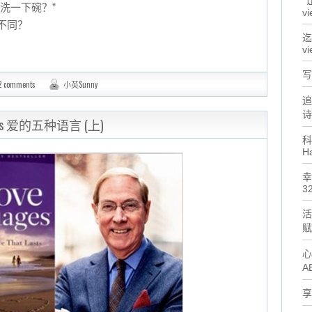
"
洗一下碗？”
vi
不同？
迄
vi
写
2 comments
小英Sunny
追
诗
guages 爱的五种语言 (上)
科
H
幸
32
活
赋
心
A
享