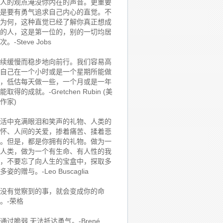
人的观点淹没你内在的声音。更重要
是要有勇气追求自己内心的直觉。不
为何，这种直觉已经了解你真正想成
的人，这是第一位的，别的一切均居
次。-Steve Jobs
续缓慢而稳步地向前行。我们容易高
自己在一个小时或是一个星期所能做
，低估每天做一些，一个月或是一年
能取得的成就。-Gretchen Rubin (美
作家)
活中充满眼泪和笑声的礼物、人类的
怀、人间的关爱，掺着痛苦、揉着悲
。但是，都是你拥有的礼物。做为一
人类，做为一个有生命、有人性的我
，不要忘了向人生的宝盒中，探取多
多姿的赠与。-Leo Buscaglia
没有觉察到的事，就会变成你的命
。-荣格
通过脆弱,无法抵达勇气。-Brené