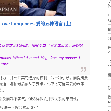
心
体
1
啦
ve Love Languages 爱的五种语言 (上)
智
习
若我要求我的配偶，我就变成了父亲或母亲，而她则
爱
Yo
emands. When I demand things from my spouse, I
【
child.
es
精
能力，并允许其有选择的权利，是一种引导；而提出要
F
胁迫，哪怕最后依从了要求，也不太可能是爱的表示，
你
动。
找
话反而越不客气，但这样做会抹去关系的亲密性。
Al
只洗一下碗会累着呀？”