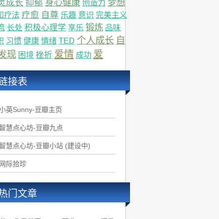
身心健康
梦想
灵成长
抑郁
创造力
疗愈
自尊
知疗法
乐趣
意识
完美主义
锻炼
流
积极心理学
长处
享乐
品味
个人成长
自
职
习惯
健康
情绪
TED
爱情
爱
发现
挫折
困境
成功
链接表
.小英Sunny-豆瓣主页
.智慧点心坊-豆瓣九点
.智慧点心坊-豆瓣小站 (建设中)
.网际拾珍
热门文章