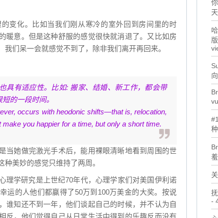
你
天
理的变化。比如当我们刚从寒冷的室外回到房间里的时
哈
的暖意。但是这种舒服的感觉很快就消退了。又比如房
版
，我们呆一会就感觉不到了，除非我们离开再回来。
vi
Su
向
也具有适应性。比如: 搬家、结婚、新工作，都会带
Br
很短的一段时间。
v
r, occurs with heodonic shifts—that is, relocation,
#
make you happier for a time, but only a short time.
种
B
是当她做完激光手术后，能用裸眼清晰地看到周围的世
羞
这种美妙的感觉只维持了两周。
关
心理学研究是上世纪70年代，心理学家们对美国伊利诺
幸运的人他们都赢得了50万到100万美金的大奖。按说
抚
- 
，谁知还不到一年，他们谈起自己的时候，并不认为自
相反，他们觉得自己从日常生活中得到的乐趣反而没有