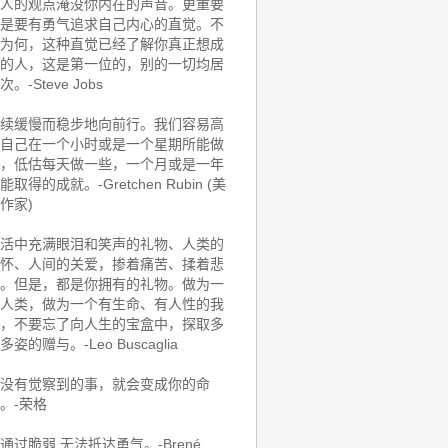
人的观点淹没你内在的声音。更重要
是要有勇气追求自己内心的直觉。不
为何，这种直觉已经了解你真正想成
的人，这是第一位的，别的一切均居
次。-Steve Jobs
续缓慢而稳步地向前行。我们容易高
自己在一个小时或是一个星期所能做
，低估每天做一些，一个月或是一年
能取得的成就。-Gretchen Rubin (美
作家)
活中充满眼泪和笑声的礼物、人类的
怀、人间的关爱，掺着痛苦、揉着悲
。但是，都是你拥有的礼物。做为一
人类，做为一个有生命、有人性的我
，不要忘了向人生的宝盒中，探取多
多姿的赠与。-Leo Buscaglia
没有觉察到的事，就会变成你的命
。-荣格
通过脆弱,无法抵达勇气。-Brené