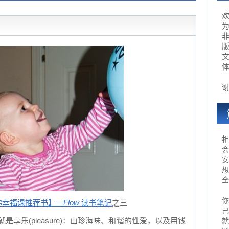
为
谢
相
会
安
想
全
你
佛幸福课推荐书】—
Flow
读书笔记
之三
己
享乐(pleasure)：山珍海味、和谐的性爱，以及用钱
就