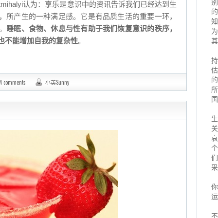
别
ntmihalyi认为：享乐是意识中的资讯告诉我们已经达到生
的
，所产生的一种满足感。它是有品质生活的重要一环，
知
。
睡眠、食物、休息与性有助于我们恢复意识的秩序，
为
也不能增加自我的复杂性
。
其
持
估
的
4 comments
小英Sunny
所
国
生
关
哀
个
们
采
你
运
不