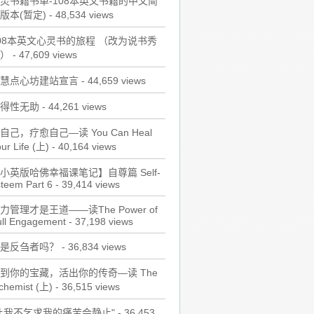
灵书籍书单-108本英文书籍的中文简
版本(暂定)
- 48,534 views
08本英文心灵书的旅程 （改为说书秀
）
- 47,609 views
慧点心坊建站宣言
- 44,659 views
得性无助
- 44,261 views
自己，疗愈自己—读 You Can Heal
ur Life (上)
- 40,164 views
小英版哈佛幸福课笔记】自尊篇 Self-
teem Part 6
- 39,414 views
力管理才是王道——读The Power of
ull Engagement
- 37,198 views
是反刍者吗？
- 36,834 views
到你的宝藏，活出你的传奇—读 The
chemist (上)
- 36,515 views
让我不乞求我的痛苦会静止"
- 36,453