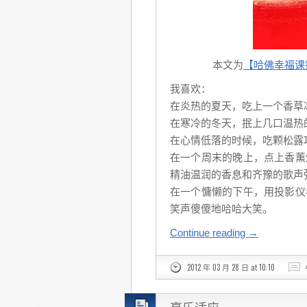
本文为
【哈佛幸福课
我喜欢：
在炎热的夏天，吃上一个香草
在寒冷的冬天，抿上几口温热
在心情低落的时候，吃颗松露
在一个周末的晚上，点上香薰
精油温润的香息和齐豫的歌声
在一个慵懒的下午，用投影仪
笑声傻傻地哈哈大笑。
Continue reading
→
2012 年 03 月 28 日 at 10:10