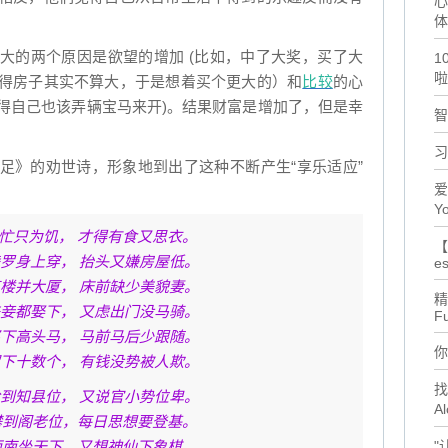
心
体
大的两个原因是欲望的增加 (比如，中了大奖，买了大
1
啦
得房子其实不算大，于是想着买个更大的）和
比较
的心
得自己也该弄辆宝马来开)。结果财富是增加了，但是幸
智
习
足》的劝世诗，形象地到出了这种不断产生“享乐适应”
爱
Yo
奔忙只为饥， 才得有食又思衣。
【
罗身上穿， 抬头又嫌房屋低。
es
楼并大厦， 床前缺少美貌妻。
精
妾都娶下， 又虑出门没马骑。
F
下高头马， 马前马后少跟随。
你
下十数个， 有钱没势被人欺。
找
到知县位， 又说官小势位卑。
Al
攀到阁老位，每日思想要登基。
面南坐天下，又想神仙下象棋。
"