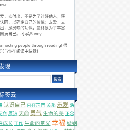
rown
爱，去付出，不是为了讨好他人，获
认同，以确定自己的价值；去爱，去
出，是灵魂的功课，最终是为了丰富
圆满自己。-小英Sunny
nnecting people through reading! 很
兴与你在阅读中结缘！
发现
标签云
乐观
认识自己
持
内在声音
关系
活
勇气
天命
生命的美
天命
原谅
正念
幸福
生命的意义
婚姻
性成长
工作