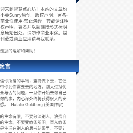
欢迎来到智慧点心坊！本站的文章均
小英Sunny原创。版权声明：署名-
非商业性使用-禁止演绎，转载请注明
版权声明，署名并以超链接形式标明
文章原始出处，请勿作商业用途。媒
体刊载或商业应用请与我联系。
谢您的理解和帮助！
箴言
信你所爱的事物，坚持做下去，它便
带你到你需要去的地方。别太过担忧
全与否的问题，一旦你开始去做自己
做的事，内心深处终将获得很大的安
感。 -Natalie Goldberg (美国作家)
的生命有限，不要效法别人，浪费自
的生命。不要受教条所困。盲从教条
是生活在别人的思考结果里。不要让