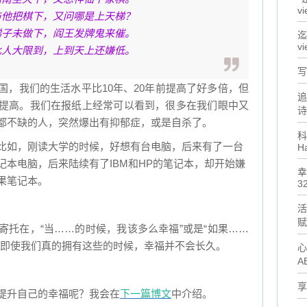
vi
与他把棋下，又问哪是上天梯？
梯子未做下，阎王发牌鬼来催。
迄
vi
此人大限到，上到天上还嫌低。
写
国，我们的生活水平比10年、20年前提高了好多倍，但
追
提高。我们在报纸上经常可以看到，很多在我们眼中又
诗
都不缺的人，突然爆出有抑郁症，或是自杀了。
科
比如，刚读大学的时候，好想有台电脑，后来有了一台
H
记本电脑，后来陆续有了IBM和HP的笔记本，却开始嫌
幸
果笔记本。
32
活
赋
寄托在，“当……的时候，我该多么幸福”或是“如果……
为即使我们真的拥有这些的时候，幸福并不会长久。
心
A
享
提升自己的幸福呢？我会在
下一篇博文
中介绍。