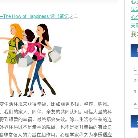
心
认
 How of Happiness 读书笔记
之二
心
天
我
1
2
3
5
变生活环境来获得幸福，比如赚更多钱、整容、购物。
、我们的家人、同伴、亲友的共同认知。可惜大量的科
得到短暂的幸福，最终都会失效。除非生活条件差的连
外界环境既不是幸福的障碍，也不是提升幸福的有效途
一股非常强大的力量在起作用，心理学家称之为
享乐适应