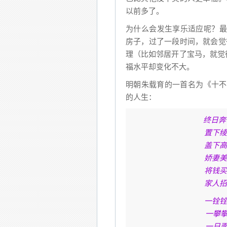
以前多了。
为什么会发生享乐适应呢？最
房子，过了一段时间，就会觉
理（比如邻居开了宝马，就觉
福水平却变化不大。
明朝朱载育的一首名为《十不
的人生：
终日
置下绫
盖下高
娇妻美
将钱买
家人招
一铨铨
一攀
一日