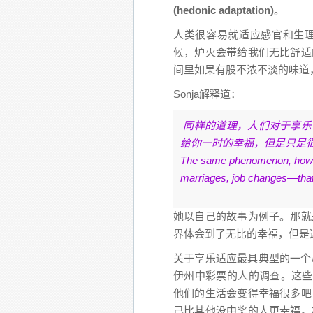
(hedonic adaptation)
。
人类很容易就适应感官和生
候，炉火会带给我们无比舒适
间里如果有股不浓不淡的味道
Sonja解释道：
同样的道理，人们对于享乐
给你一时的幸福，但是只是
The same phenomenon, howeve
marriages, job changes—that 
她以自己的故事为例子。那就
界体会到了无比的幸福，但是
关于享乐适应最具典型的一个
伊州中彩票的人的调查。这些
他们的生活会变得幸福很多吧
己比其他没中奖的人更幸福。