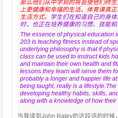
那么他们从中学到的将会使他们终生
上更健康和幸福的生活
。
体育课真正
生活方式
。学生们在知道自己的身体
时，也正在培养健康的习惯、技能和
The essence of physical education i
203 is teaching fitness instead of sp
underlying philosophy is that if phys
class can be used to instruct kids h
and maintain their own health and fi
lessons they learn will serve them for
probably a longer and happier life at
being taught, really is a lifestyle.Th
developing healthy habits, skills, an
along with a knowledge of how their
当我读到John Ratey的这段话的时