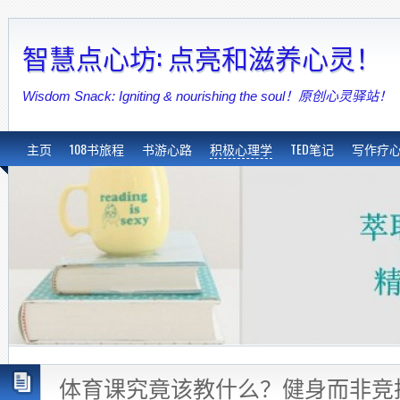
智慧点心坊: 点亮和滋养心灵！
Wisdom Snack: Igniting & nourishing the soul！原创心灵驿站！
主页
108书旅程
书游心路
积极心理学
TED笔记
写作疗
体育课究竟该教什么？健身而非竞