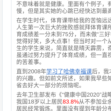
不意味着就是健康。里面有个例子，
慢，但是其实她的心跳已经快达到最
在学生时代，体育课带给我的苦恼远
人生第一次巨大的挫败感就拜体育课
育成绩差一分未到75分，而未做“三好
觉得好笑，多大点事！但当时对一个
生的学生来说，简直就是晴天霹雳，
虽通过努力提升了体育成绩，但一直
的苦差事。
直到2008年
学习了哈佛幸福课
后，我
的兴趣。但如前文所述，如果我早些
省去好大一部分的烦恼呢。
去年卫生部发布《“健康中国2020”
我国18岁以上居民
83.8%
从不参加业余
居民经常锻炼。里面没有提到年龄分