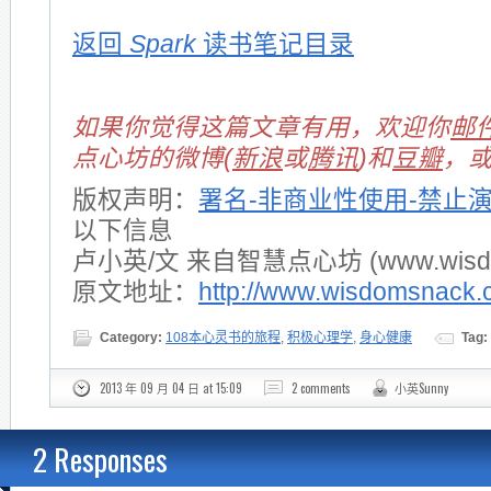
返回
Spark
读书笔记目录
如果你觉得这篇文章有用，欢迎你
邮
点心坊的微博(
新浪
或
腾讯
)和
豆瓣
，
版权声明：
署名-非商业性使用-禁止
以下信息
卢小英/文 来自智慧点心坊 (www.wisdom
原文地址：
http://www.wisdomsnack.
Category:
108本心灵书的旅程
,
积极心理学
,
身心健康
Tag:
2013 年 09 月 04 日 at 15:09
2 comments
小英Sunny
2 Responses